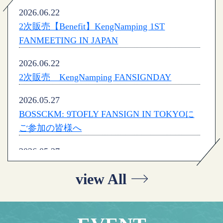
2026.06.22
2次販売【Benefit】KengNamping 1ST
FANMEETING IN JAPAN
2026.06.22
2次販売 KengNamping FANSIGNDAY
2026.05.27
BOSSCKM: 9TOFLY FANSIGN IN TOKYOに
ご参加の皆様へ
2026.05.27
BOSS×NOEUL TEMPTATION NIGHT
view All
FANCON IN TOKYOにご参加の皆様へ
2026.05.13
2次販売 BOSSCKM: 9TOFLY FANSIGN IN