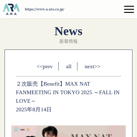
News
新着情報
<<prev
all
next>>
２次販売【Benefit】MAX NAT
FANMEETING IN TOKYO 2025 ～FALL IN
LOVE～
2025年8月14日