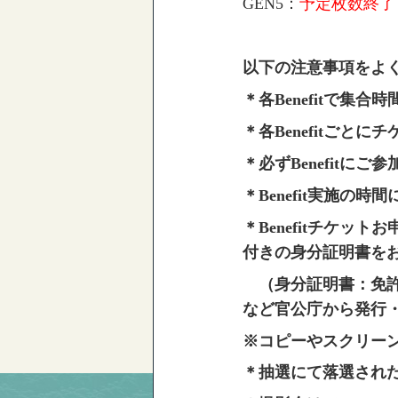
GEN5：
予定枚数終了
以下の注意事項をよ
＊各Benefitで集
＊各Benefitごとに
チ
＊必ずBenefitに
＊Benefit実施の時間
＊Benefitチケ
付きの身分証明書を
（身分証明書：免許
など官公庁から発行
※コピーやスクリー
＊抽選にて落選され