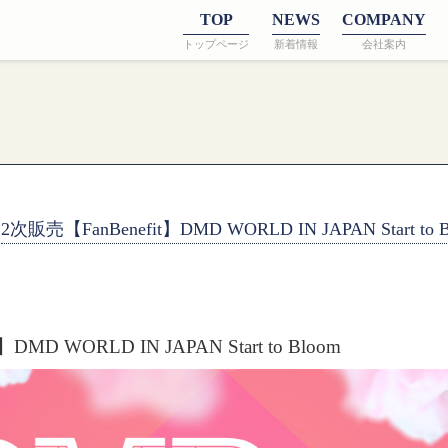
TOP
NEWS
COMPANY
トップページ
新着情報
会社案内
2次販売【FanBenefit】DMD WORLD IN JAPAN Start to B
DMD WORLD IN JAPAN Start to Bloom