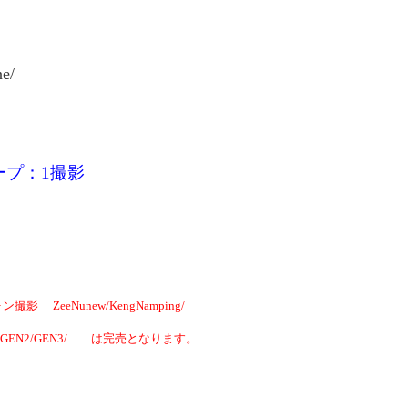
e/
ープ：1撮影
 ZeeNunew/KengNamping/
GEN2/GEN3/ は完売となります。