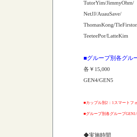
TutorYim/JimmyOhm/
NetJJ/AuauSave/
ThomasKong/TleFirston
TeeteePor/LatteKim
■グループ別各グル
各￥15,000
GEN4/GEN5
■カップル別2：1スマートフォン撮影
■グループ別各グループGEN1/
◆実施時間