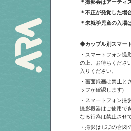
＊撮影会はアーティ
＊不正が発覚した場
＊未就学児童の入場
◆カップル別スマー
・スマートフォン撮
の上、お待ちくださ
入りください。
・画面録画は禁止と
ッフが確認します)
・スマートフォン撮
撮影機器はご使用で
なる行為は禁止させ
・撮影は1,2,3の