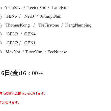
合) AuauSave / TeeteePor / LatteKim
集合) GEN5 / NetJJ / JimmyOhm
合) ThomasKong / TleFirstone / KengNamping
集合) GEN3 / GEN4
集合) GEN2 / GEN1
合) MaxNat / TutorYim / ZeeNunew
6
日(金)16：00～
をお持ちの方もご購入いただけます。
了となります。