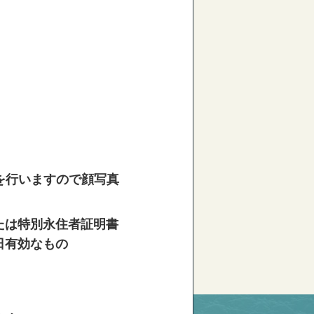
認を行いますので顔写真
たは特別永住者証明書
認日有効なもの
）
。