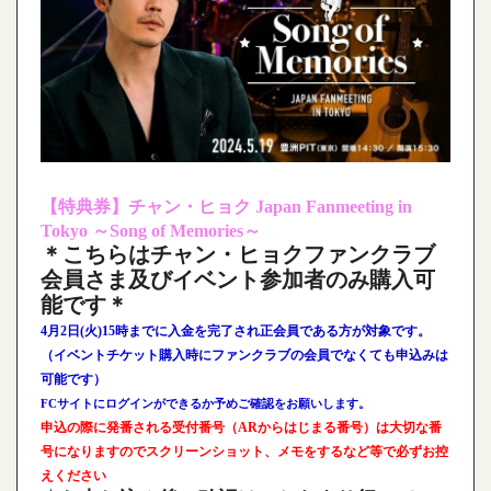
【特典券】
チャン・ヒョク Japan Fanmeeting in
Tokyo ～Song of Memories～
＊こちらはチャン・ヒョクファンクラブ
会員さま及びイベント参加者のみ購入可
能です＊
4月2日(火)15時までに入金を完了され正会員である方が対象です。
（イベントチケット購入時にファンクラブの会員でなくても申込みは
可能です）
FCサイトにログインができるか予めご確認をお願いします。
申込の際に発番される受付番号（ARからはじまる番号）は大切な番
号になりますのでスクリーンショット、メモをするなど等で必ずお控
えください