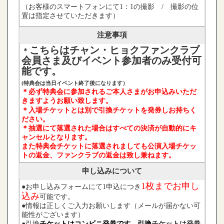
（お客様のスマートフォンにて1：1の撮影 / 撮影の位
置は指定させていただきます）
注意事項
こちらはチャン・ヒョクファンクラブ
＊
会員さま及びイベント参加者のみ受付可
能です。
(特典会は当日イベント終了後になります）
＊必ず特典会に参加されるご本人さまがお申込みいただ
きますようお願い致します。
＊入場チケットとは別で引換チケットを発券し
お持ちく
ださい。
＊抽選にて落選された場合はすべての決済が自動的にキ
ャンセルとなります。
また特典会チケットに落選されましても
公演入場チケッ
トの返金、ファンクラブの返金は致し兼ねます。
申し込みについて
1枚ま
でお申し
●お申し込みフォームにて1申込につき
込み
可能です。
●情報は正しくご入力お願いします（メールが届かない可
能性がございます）
●引換
チケットはコンビニ発券です。引換
チケットは発券