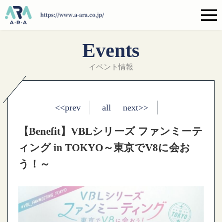
Events
イベント情報
<<prev
all
next>>
【Benefit】VBLシリーズ ファンミーテ
ィング in TOKYO～東京でV8に会お
う！～