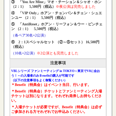
③ 「You Are Mine」マオ・チーション＆シャオ・ホン
（2：1） 5,500円（税込）
※夜公演は完売しました
④ 「VIP Only」ホアン・チョンバン＆チェン・シュエ
ンユー （2：1） 5,500円（税込）
⑤ 「AntiReset」ホアン・リーフォン＆ウー・ピンチェ
ン （2：1） 5,500円（税込）
（各ペア30名×2公演）
⑥ 2：1スペシャルセット （②～⑤セット） 16,500円
（税込）
（10名×2公演）
※2公演とも完売しました
注意事項
VBLシリーズ ファンミーティング in TOKYO～東京でV8に会お
う！～
の入場者のみＢenefitの購入が可能です
（以下の注意事項をよく御覧ください）
＊Benefit（特典会）はイベント当日、行います。
＊Benefit（特典会）チケットとファンミーティング入場
チケットは別になります。それぞれ発券しお持ちくださ
い。
＊入場チケットが必要ですが、Benefit（特典会）は必ず
ご参加される方それぞれでお申込みください。