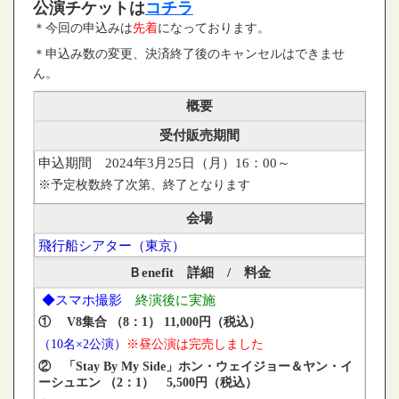
公演チケットは
コチラ
＊今回の申込みは
先着
になっております。
＊申込み数の変更、決済終了後のキャンセルはできませ
ん。
概要
受付販売期間
申込期間 2024年3月25日（月）16：00～
※予定枚数終了次第、終了となります
会場
飛行船シアター（東京）
Ｂenefit 詳細 / 料金
◆スマホ撮影
終演後に実施
①
V8
集合 （
8
：
1
）
11,000
円（税込）
（10名×2公演）
※昼公演は完売しました
② 「Stay By My Side」ホン・ウェイジョー＆ヤン・イ
ーシュエン （2：1） 5,500円（税込）