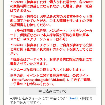
＊Benefit（特典会）だけご購入された場合や、各Benefit
の実施時間にお越しになられなかった場合、参加・返金
はできません。
＊Benefit（特典会）お申込みの方のお名前をチケット券
面に印字させていただき、ご本人確認を行いますので身
分証明書をお持ちください。
（身分証明書：免許証、パスポート、マイナンバーカ
ード、保険証などのご本人様確認が可能な書類の原本
※コピーやスクリーンショットは不可）
＊Benefit（特典会）チケットは、ご自身が参加する公演
と同じ回（昼の部／夜の部）のチケットを購入してくだ
さい。
＊撮影会はアーティスト、お客さま共に指定の場所にて
撮影させていただきます。
＊スムーズな進行にご協力よろしくお願いします。
※その他、イベントに関する注意事項は、公式サイト
（https://www.spoinc.jp/dc/t/vbl.html）にて必ずご確認、
ご了承の上お申込みください。
申し込みについて
●お申し込みフォームにて1申込につき1
Benefit
（特典)ま
でお申込み可能です。