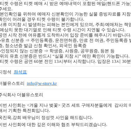
-티켓 수령은 티켓 예매 시 받은 예매내역이 포함된 메일(핸드폰 가능
주세요.
-본인확인을 위하여 예매자 신분확인이 가능한 실물 증빙자료를 지참
확인이 어려울 경우 티켓 수령이 불가합니다.
서류 미지참 시 발생하는 피해는 본인에게 있으며, 주최/예매처는 책
-예상치 못한 대기열로 인해 티켓 수령 시간이 지연될 수 있습니다.
공연 시작 전에 여유롭게 도착하시어 입장 준비를 해주시기 바랍니다
●유효 신분증 ⇒ 주민등록증, 운전면허증, 만료 전 여권, 주민등록증 
증, 청소년증 발급 신청 확인서, 외국인 등록증
●인정되지 않는 신분증 ⇒ 학생증, 사원증, 공무원증, 등본 등
-위의 유효 신분증은 반드시 “실물 지참 시” 에만 확인이 가능합니다.
-티켓 수령은 공연 60분 전인 13시부터 시작합니다. 입장은 13시 3
지정석
좌석표
더블유스토리
info@w-story.kr
주식회사 더블유스토리
이번 사인회는 <겨울 지나 벚꽃> 굿즈 세트 구매자분들에게 감사의 
해서 기획한 특전회입니다.
옥진욱,강희 배우님이 정성껏 사인을 해드립니다.
이번 사인회에 대한 깊은 이해와 협조 부탁드리겠습니다.