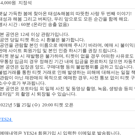
44,000원 지정석
햇살 가득한 봄에 찾아온 태성&해봄의 따뜻한 사랑 두 번째 이야기!
태성과 해봄 그리고 버찌단, 우리 앞으로도 모든 순간을 함께 해요.
행사 시간 : 60분 (온라인 송출 없음)
-본 공연은 12세 이상 관람가입니다.
-공연 당일 티켓 취소 시 환불은 불가합니다.
-공연을 관람할 본인 이름으로 예매해 주시기 바라며, 예매 시 불이
판매 사이트 회원가입 및 본인 인증 하시기를 권장 드립니다.
-티켓 분실 시 재발행은 불가하며, 티켓이 없을 경우 어떠한 사유로도
-무통장 입금의 경우 정해진 기간 내에 입금을 완료하지 않으면 자동
-본 공연은 입장권 양도, 구매대행 등의 불법행위를 금하고 있습니다.
불법거래를 통한 티켓 거래로 인해 발생하는 피해에 대해서는 일절 
-관람이 아닌 재판매의 목적으로 예매한 경우, 사전 통보 없이 티켓 
소수수료가 부과됩니다.
-본 공연은 포토타임 외 일체 사진 및 동영상 촬영, 녹음, 생방송 등의
토타임” 외 촬영 시 퇴장될 수 있습니다.
2022년 5월 25일 (수) 20:00 티켓 오픈
YES24
-예매내역은 YES24 회원가입 시 입력한 이메일로 발송됩니다.