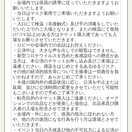
・会場内では係員の誘導に従っていただきますようお
願いいたします。
・当日はマスク着用でご来場いただきますようお願い
いたします。
・入口にて検温（非接触式）及び手の消毒をしていた
だいた上でのご入場となります。またの検温にて発熱
(37.5°C以上)がある方はチケット購入後であっても入
場をお断りさせていただきます。
・ロビーや会場内での会話はお控えください。
・公演中は、大きな声を出しての観覧はできません。
・新型コロナウイルスを含めた各感染症への懸念があ
る方は、本公演のチケットお申し込み及びご来場はご
遠慮ください。感染をはじめとするあるゆるリスク、
その他の経済的損失等について主催者は一切責任を負
いかねますので、あらかじめご了承ください。
・今後の国内外の感染状況に応じ、公演を中止または
延期、並びに公演時間の変更をさせていただく可能性
もございますので予めご了承下さい。
・転売目的のチケット購入はご遠慮ください。オーク
ションでの出品などが発覚した場合は、出品者及び購
入者の入場を拒否させて頂きます。
・会場内・外において、係員の指示に従われない方
や、他の方の迷惑になる行為を行う方は退場とさせて
いただきます。
・イベント当日の天候及び他の不可抗力による公演が