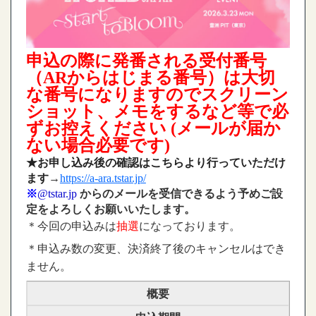
申込の際に発番される受付番号
（ARからはじまる番号）は大切
な番号になりますのでスクリーン
ショット、メモをするなど等で必
ずお控えください (メールが届か
ない場合必要です)
★お申し込み後の確認はこちらより行っていただけ
ます
→
https://a-ara.tstar.jp/
※
@tstar.jp
からのメールを受信できるよう予めご設
定をよろしくお願いいたします。
＊今回の申込みは
抽選
になっております。
＊申込み数の変更、決済終了後のキャンセルはでき
ません。
概要