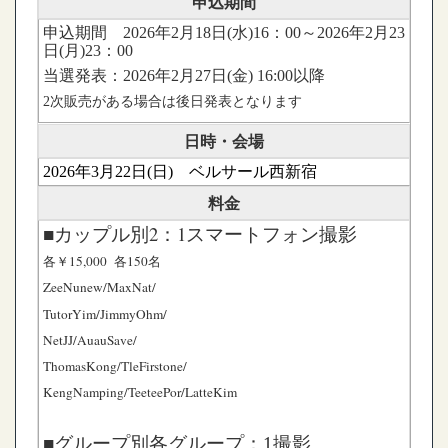
申込期間
申込期間 2026年2月18日(水)16：00～2026年2月23
日(月)23：00
当選発表：2026年2月27日(金) 16:00以降
2次販売がある場合は後日発表となります
日時・会場
2026年3月22日(
日
) ベルサール西新宿
料金
■カップル別2：1スマートフォン撮影
各￥15,000 各150名
ZeeNunew/MaxNat/
TutorYim/JimmyOhm/
NetJJ/AuauSave/
ThomasKong/TleFirstone/
KengNamping/TeeteePor/LatteKim
■グループ別各グループ：1撮影