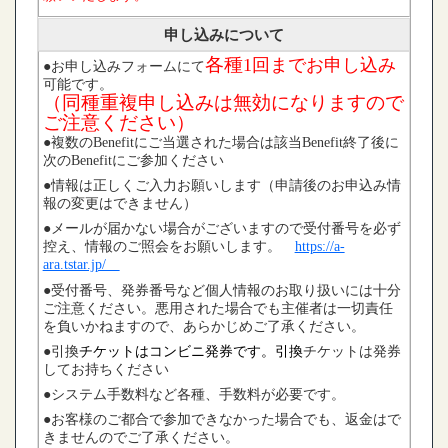
申し込みについて
各種
1回までお申し込み
●お申し込みフォームにて
可能です。
（同種重複申し込みは無効になりますので
ご注意ください）
●複数のBenefitにご当選された場合は該当Benefit終了後に
次のBenefitにご参加ください
●情報は正しくご入力お願いします（申請後のお申込み情
報の変更はできません）
●メールが届かない場合がございますので受付番号を必ず
控え、情報のご照会をお願いします。
https://a-
ara.tstar.jp/
●
受付番号、発券番号など個人情報のお取り扱いには十分
ご注意ください。悪用された場合でも
主催者は一切責任
を負いかねますので、あらかじめご了承ください。
●引換
チケットはコンビニ発券です。引換
チケットは発券
してお持ちください
●システム手数料など各種、手数料が必要です。
●お客様のご都合で参加できなかった場合でも、返金はで
きませんのでご了承ください。