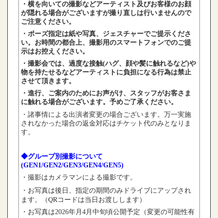
・横を向いての撮影などアーティスト及びお客様のお顔
が隠れる場合がございますが撮り直しは行いませんので
ご注意ください。
・ポーズ指定は紙や写真、ジェスチャーでご提示くださ
い。お時間の都合上、撮影用のスマートフォンでのご提
示はお控えください。
・撮影会では、過度な接触
(
ハグ、顔や髪に触れるなど
)
や
物を持たせるなどアーティストに負担になる行為は禁止
させて頂きます。
・進行、ご案内のためにお声がけ、スタッフがお客さま
に触れる場合がございます。予めご了承ください。
・
諸事情による出演者変更の場合ございます。万一実施
されなかった場合の返金対応
はチケット代のみとなりま
す。
◆グループ別撮影について
(GEN1/GEN2/GEN3/GEN4/GEN5)
・撮影はカメラマンによる撮影です。
・お写真は後日、指定の期間のみドライブにアップされ
ます。
（QRコードは当日お渡しします）
・お写真は2026年月4月中旬頃公開予定（変更の可能性有