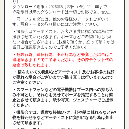
り）
ダウンロード期限：2026年5月22日（金）11：00まで
※期限日以降のダウンロードは一切ご対応できません。
・同一フォルダには、他のお客様のデータもございま
す。写真データの取り扱いにはご注意ください。
・撮影会はアーティスト、お客さま共に指定の場所にて
撮影させていただきます。ポーズなどご希望に応じられ
ない場合がございます。
(
お座り頂くか、立って頂くかは
当日ご確認頂きますのでご了承ください
)
・危険行為、違反行為、不正行為など発覚した場合はご
退場頂きますのでご了承ください。その際チケット代の
返金は致しかねます。
・横を向いての撮影などアーティスト及びお客様のお顔
が隠れる場合がございますが撮り直しは行いませんので
ご注意ください。
・スマートフォンなどの電子機器はブース内への持ち込
み不可とし、それらを見せてポーズを指定することは禁
止とさせて頂きます。紙や写真、ジェスチャーでご提示
ください。
・撮影会では、過度な接触
(
ハグ、顔や髪に触れるなど
)
や
物を持たせるなどアーティストに負担になる行為は禁止
させて頂きます。