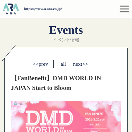
Events
イベント情報
<<prev
all
next>>
【FanBenefit】DMD WORLD IN
JAPAN Start to Bloom