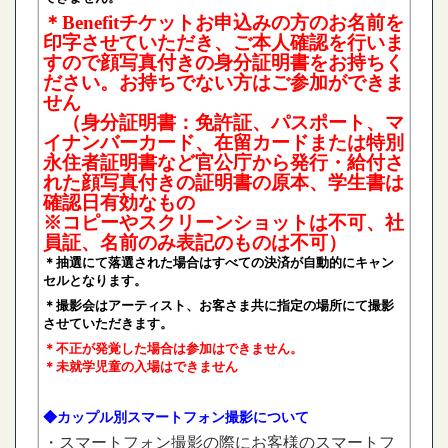
＊Benefitチケットお申込みの方のお名前を
印字させていただき、ご本人確認を行いま
すので顔写真付きの身分証明書をお持ちく
ださい。お持ちでない方はご参加ができま
せん
（身分証明書：免許証、パスポート、マ
イナンバーカード、在留カードまたは特別
永住者証明書など官公庁から発行・給付さ
れた
顔写真付きの証明書の原本、学生書は
確認日有効なもの
※コピーやスクリーンショットは不可、社
員証、名前のみ表記のものは不可）
＊抽選にて落選された場合はすべての決済が自動的にキャン
セルとなります。
＊撮影会はアーティスト、お客さま共に指定の場所にて撮影
させていただきます。
＊不正が発覚した場合は参加はできません。
＊未就学児童の入場はできません
◆カップル別スマートフォン撮影について
・スマートフォン撮影の際にお客様のスマートフ