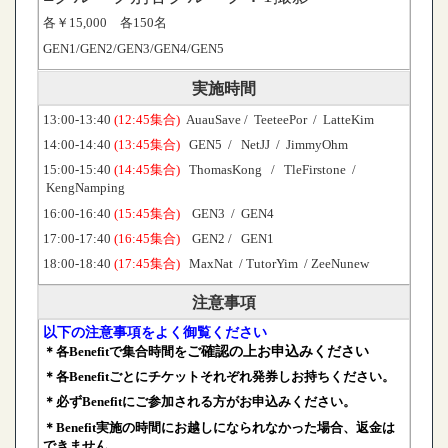
各￥15,000 各150名
GEN1/GEN2/GEN3/GEN4/GEN5
実施時間
13:00-13:40
(12:45集合)
AuauSave / TeeteePor / LatteKim
14:00-14:40
(13:45集合)
GEN5 / NetJJ / JimmyOhm
15:00-15:40
(14:45集合)
ThomasKong / TleFirstone /
KengNamping
16:00-16:40
(15:45集合)
GEN3 / GEN4
17:00-17:40
(16:45集合)
GEN2 / GEN1
18:00-18:40
(17:45集合)
MaxNat / TutorYim / ZeeNunew
注意事項
以下の注意事項をよく御覧ください
＊各Benefitで集合時間を
ご確認の上お申込みください
＊各Benefitごとに
チケットそれぞれ発券し
お持ちください。
＊必ずBenefitにご参加される方がお申込みください。
＊Benefit実施の時間に
お越しになられなかった場合、返金は
できません。