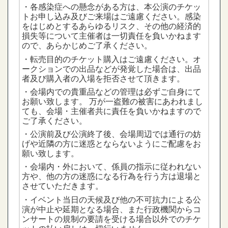
・各感染症への懸念がある方は、本公演のチケッ
トお申し込み及びご来場はご遠慮ください。感染
をはじめとするあらゆるリスク、その他の経済的
損失等について主催者は一切責任を負いかねます
ので、あらかじめご了承ください。
・転売目的のチケット購入はご遠慮ください。オ
ークションでの出品などが発覚した場合は、出品
者及び購入者の入場を拒否させて頂きます。
・会場内での貴重品などの管理は必ずご自身にて
お願い致します。 万が一盗難の被害にあわれまし
ても、会場・主催者共に責任を負いかねますので
ご了承ください。
・公演前及び公演終了後、会場周辺では通行の妨
げや近隣の方に迷惑とならないようにご配慮をお
願い致します。
・会場内・外において、係員の指示に従われない
方や、他の方の迷惑になる行為を行う方は退場と
させていただきます。
・イベント当日の天候及び他の不可抗力による公
演が中止や延期となる場合、また行政機関からコ
ンサートの規制の要請を受ける場合以外でのチケ