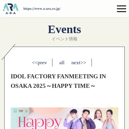
Events
イベント情報
<<prev
all
next>>
IDOL FACTORY FANMEETING IN
OSAKA 2025～HAPPY TIME～