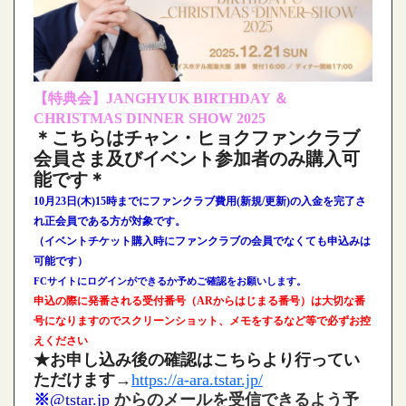
【特典会】JANGHYUK BIRTHDAY ＆
CHRISTMAS DINNER SHOW 2025
＊こちらはチャン・ヒョクファンクラブ
会員さま及びイベント参加者のみ購入可
能です＊
10月23日(木)15時までにファンクラブ費用(新規/更新)の入金を完了さ
れ正会員である方が対象です。
（イベントチケット購入時にファンクラブの会員でなくても申込みは
可能です）
FCサイトにログインができるか予めご確認をお願いします。
申込の際に発番される受付番号（ARからはじまる番号）は大切な番
号になりますのでスクリーンショット、メモをするなど等で必ずお控
えください
★お申し込み後の確認はこちらより行ってい
ただけます
→
https://a-ara.tstar.jp/
※
@tstar.jp
からのメールを受信できるよう予