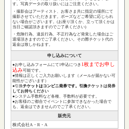
す。写真データの取り扱いにはご注意ください。
・撮影会はアーティスト、お客さま共に指定の場所にて
撮影させていただきます。ポーズなどご希望に応じられ
ない場合がございます。(お座り頂くか、立って頂くかは
当日ご確認頂きますのでご了承ください)
・危険行為、違反行為、不正行為など発覚した場合はご
退場頂きますのでご了承ください。その際チケット代の
返金は致しかねます。
申し込みについて
1枚ま
でお申し
●お申し込みフォームにて1申込につき
込み
可能です。
●情報は正しくご入力お願いします（メールが届かない可
能性がございます）
●引換
チケットはコンビニ発券です。引換
チケットは発券
してお持ちください
●システム手数料など各種、手数料が必要です。
●お客様のご都合でイベントに参加できなかった場合で
も、返金はできませんのでご了承ください。
販売元
株式会社A・R・A