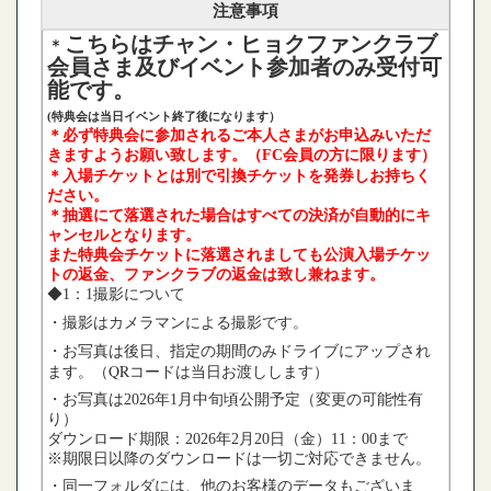
注意事項
こちらはチャン・ヒョクファンクラブ
＊
会員さま及びイベント参加者のみ受付可
能です。
(特典会は当日イベント終了後になります）
＊必ず特典会に参加されるご本人さまがお申込みいただ
きますようお願い致します。（FC会員の方に限ります）
＊入場チケットとは別で引換チケットを発券し
お持ちく
ださい。
＊抽選にて落選された場合はすべての決済が自動的にキ
ャンセルとなります。
また特典会チケットに落選されましても
公演入場チケッ
トの返金、ファンクラブの返金は致し兼ねます。
◆1：1撮影について
・撮影はカメラマンによる撮影です。
・お写真は後日、指定の期間のみドライブにアップされ
ます。
（QRコードは当日お渡しします）
・お写真は2026年1月中旬頃公開予定（変更の可能性有
り）
ダウンロード期限：2026年2月20日（金）11：00まで
※期限日以降のダウンロードは一切ご対応できません。
・同一フォルダには、他のお客様のデータもございま