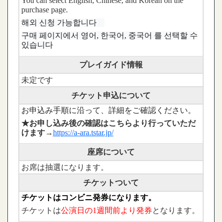
You can select English, Chinese, and Korean on the
purchase page.
해외 신청 가능합니다
구매 페이지에서 영어, 한국어, 중국어 를 선택할 수
있습니다
プレイガイド情報
未定です
チケット申込について
お申込み手順に沿って、詳細をご確認ください。
★お申し込み後の確認はこちらより行っていただ
けます
→
https://a-ara.tstar.jp/
座席について
お席は抽選になります。
チケットついて
チケットはコンビニ発券になります。
チケットは
公演日の1週間前より発券
となります
。