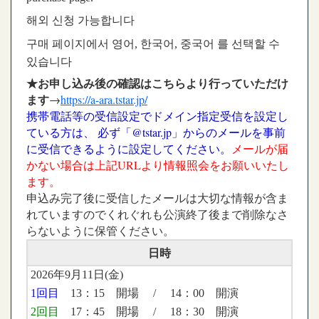
해외 신청 가능합니다
구매 페이지에서 영어, 한국어, 중국어 를 선택할 수
있습니다
★お申し込み後の確認はこちらより行っていただけ
ます
→
https://a-ara.tstar.jp/
携帯電話等の受信設定でドメイン指定受信を設定し
ている方は、 必ず「@tstar.jp」からのメールを事前
に受信できるように設定してください。
メールが届
かない場合は上記URLより情報照会をお願いいたし
ます。
申込み完了後に受信したメールは大切な情報が含ま
れていますのでくれぐれも公演終了後まで削除なさ
らないように保管ください。
日時
2026年9月11日(金)
1回目
13：15 開場 / 14：00 開演
2回目
17：45 開場 / 18：30 開演