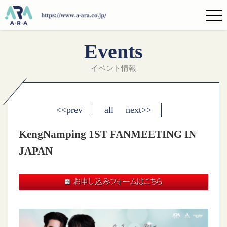
Events
イベント情報
<<prev
all
next>>
KengNamping 1ST FANMEETING IN
JAPAN