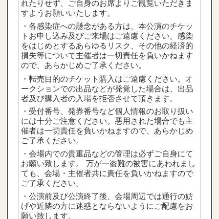
れたりせず、ご自身のお席よりご観覧いただきま
すようお願いいたします。
・各感染症への懸念がある方は、本公演のチケッ
トお申し込み及びご来場はご遠慮ください。感染
をはじめとするあらゆるリスク、その他の経済的
損失等について主催者は一切責任を負いかねます
ので、あらかじめご了承ください。
・転売目的のチケット購入はご遠慮ください。オ
ークションでの出品などが発覚した場合は、出品
者及び購入者の入場を拒否させて頂きます。
・受付番号、発券番号など個人情報のお取り扱い
主
には十分ご注意ください。悪用された場合でも
催者は一切責任を負いかねますので、あらかじめ
ご了承ください。
・会場内での貴重品などの管理は必ずご自身にて
お願い致します。 万が一盗難の被害にあわれまし
ても、会場・主催者共に責任を負いかねますので
ご了承ください。
・公演前及び公演終了後、会場周辺では通行の妨
げや近隣の方に迷惑とならないようにご配慮をお
願い致します。