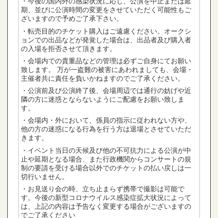
・今後の国内外の感染状況に応じ、公演を中止または延
期、並びに公演時間の変更をさせていただく可能性もご
ざいますので予めご了承下さい。
・転売目的のチケット購入はご遠慮ください。オークシ
ョンでの出品などが発覚した場合は、出品者及び購入者
の入場を拒否させて頂きます。
・会場内での貴重品などの管理は必ずご自身にてお願い
致します。 万が一盗難の被害にあわれましても、会場・
主催者共に責任を負いかねますのでご了承ください。
・公演前及び公演終了後、会場周辺では通行の妨げや近
隣の方に迷惑とならないようにご配慮をお願い致しま
す。
・会場内・外において、係員の指示に従われない方や、
他の方の迷惑になる行為を行う方は退場とさせていただ
きます。
・イベント当日の天候及び他の不可抗力による公演が中
止や延期となる場合、また行政機関からコンサートの規
制の要請を受ける場合以外でのチケットの払い戻しは一
切行いません。
・お見送り会の時、立ち止まらず携帯で撮影は可能で
す。今後の新型コロナウイルス感染症拡大状況によって
は、上記の内容は予告なく変更する場合がございますの
でご了承ください