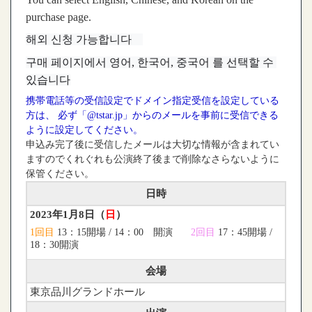
purchase page.
해외 신청 가능합니다　
구매 페이지에서 영어, 한국어, 중국어 를 선택할 수 
있습니다
携帯電話等の受信設定でドメイン指定受信を設定している
方は、 必ず「@tstar.jp」からのメールを事前に受信できる
ように設定してください。
申込み完了後に受信したメールは大切な情報が含まれてい
ますのでくれぐれも公演終了後まで削除なさらないように
保管ください。
日時
2023年1月8日（
日
）
1回目
13：15開場 / 14：00 開演
2回目
17：45開場 /
18：30開演
会場
東京品川グランドホール