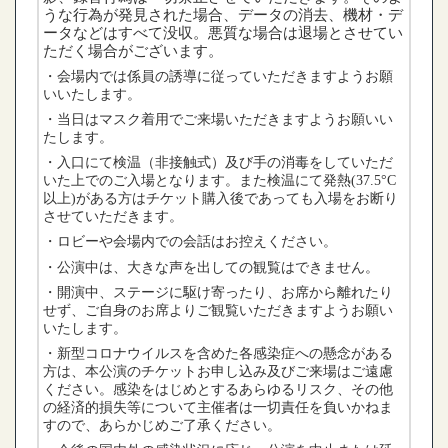
うな行為が発見された場合、データの消去、機材・デ
ータなどはすべて没収。悪質な場合は退場とさせてい
ただく場合がございます。
・会場内では係員の誘導に従っていただきますようお願
いいたします。
・当日はマスク着用でご来場いただきますようお願いい
たします。
・入口にて検温（非接触式）及び手の消毒をしていただ
いた上でのご入場となります。また検温にて発熱(37.5°C
以上)がある方はチケット購入後であっても入場をお断り
させていただきます。
・ロビーや会場内での会話はお控えください。
・公演中は、大きな声を出しての観覧はできません。
・開演中、ステージに駆け寄ったり、お席から離れたり
せず、ご自身のお席よりご観覧いただきますようお願い
いたします。
・新型コロナウイルスを含めた各感染症への懸念がある
方は、本公演のチケットお申し込み及びご来場はご遠慮
ください。感染をはじめとするあらゆるリスク、その他
の経済的損失等について主催者は一切責任を負いかねま
すので、あらかじめご了承ください。