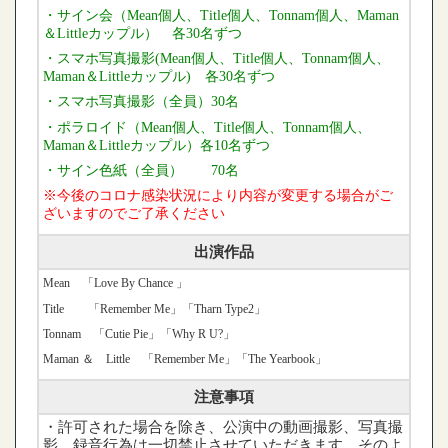
・サイン会（Mean個人、Title個人、Tonnam個人、Maman
＆Littleカップル） 各30名ずつ
・スマホ写真撮影(
Mean個人、Title個人、Tonnam個人、
Maman＆Littleカップル
) 各30名ずつ
・スマホ写真撮影（全員）30名
・ポラロイド（
Mean個人、Title個人、Tonnam個人、
Maman＆Littleカップル
）各10名ずつ
・サイン色紙（全員） 70名
※今後のコロナ感染状況により内容が変更する場合がご
ざいますのでご了承ください
出演作品
Mean 「Love By Chance 」
Title 「Remember Me」「Tharn Type2」
Tonnam 「Cutie Pie」「Why R U?」
Maman ＆ Little 「Remember Me」「The Yearbook」
注意事項
・許可された場合を除き、公演中の動画撮影、写真撮
影、録音行為は一切禁止させていただきます。そのよ