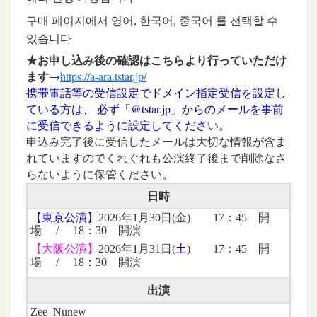
구매 페이지에서 영어, 한국어, 중국어 를 선택할 수
있습니다
★お申し込み後の確認はこちらより行っていただけ
ます
→
https://a-ara.tstar.jp/
携帯電話等の受信設定でドメイン指定受信を設定し
ている方は、 必ず「@tstar.jp」からのメールを事前
に受信できるように設定してください。
申込み完了後に受信したメールは大切な情報が含ま
れていますのでくれぐれも公演終了後まで削除なさ
らないように保管ください。
日時
【東京公演】
2026年1月30日(金) 17：45 開
場 / 18：30 開演
【大阪公演】
2026年1月31日(
土
) 17：45 開
場 / 18：30 開演
出演
Zee Nunew