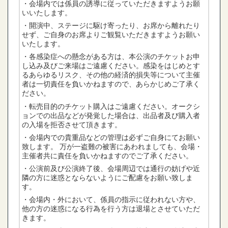
・会場内では係員の誘導に従っていただきますようお願
いいたします。
・開演中、ステージに駆け寄ったり、お席から離れたり
せず、ご自身のお席よりご観覧いただきますようお願い
いたします。
・各感染症への懸念がある方は、本公演のチケットお申
し込み及びご来場はご遠慮ください。感染をはじめとす
るあらゆるリスク、その他の経済的損失等について主催
者は一切責任を負いかねますので、あらかじめご了承く
ださい。
・転売目的のチケット購入はご遠慮ください。オークシ
ョンでの出品などが発覚した場合は、出品者及び購入者
の入場を拒否させて頂きます。
・会場内での貴重品などの管理は必ずご自身にてお願い
致します。 万が一盗難の被害にあわれましても、会場・
主催者共に責任を負いかねますのでご了承ください。
・公演前及び公演終了後、会場周辺では通行の妨げや近
隣の方に迷惑とならないようにご配慮をお願い致しま
す。
・会場内・外において、係員の指示に従われない方や、
他の方の迷惑になる行為を行う方は退場とさせていただ
きます。