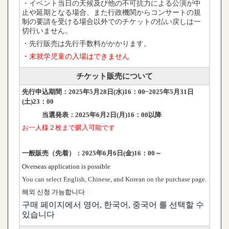
・イベント当日の天候及び他の不可抗力による公演が中
止や延期となる場合、また行政機関からコンサートの規
制の要請を受ける場合以外でのチケットの払い戻しは一
切行いません。
・先行販売は先行手数料がかかります。
・未就学児童の入場はできません
チケット販売について
先行申込期間：2025年5月28日(水)16：00~2025年5月31日
(土)23：00
当選発表：2025年6月2日(月)16：00以降
お一人様２
枚
まで購入可能です
一般販売（先着）：2025年6月6日(金)16：00～
Overseas application is possible
You can select English, Chinese, and Korean on the purchase page.
해외 신청 가능합니다
구매 페이지에서 영어, 한국어, 중국어 를 선택할 수
있습니다