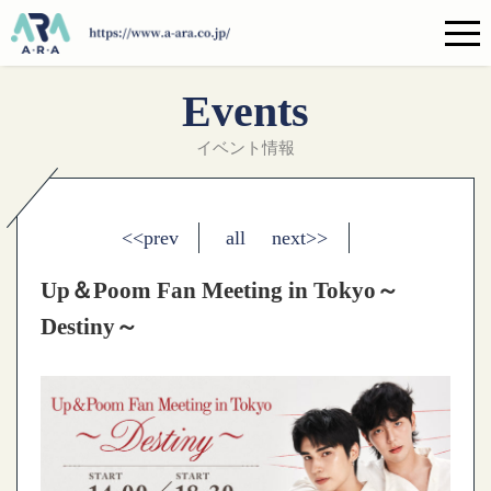
Events
イベント情報
<<prev
all
next>>
Up＆Poom Fan Meeting in Tokyo～
Destiny～