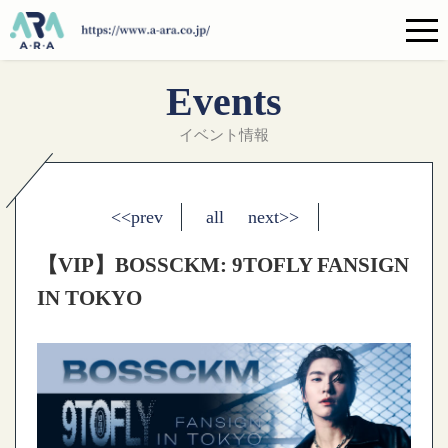
Events
イベント情報
<<prev
all
next>>
【VIP】BOSSCKM: 9TOFLY FANSIGN
IN TOKYO