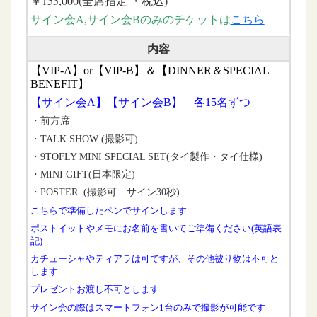
￥155,000(全席指定 ・税込)
サイン会A,サイン会B
のみのチケットは
こちら
内容
【VIP-A】or【VIP-B】＆
【DINNER＆SPECIAL
BENEFIT】
【サイン会A】【サイン会B】 各15名ずつ
・前方席
・TALK SHOW (撮影可)
・9TOFLY MINI SPECIAL SET(タイ製作・タイ仕様)
・MINI GIFT(日本限定)
・POSTER (撮影可 サイン30秒)
こちらで準備したペンでサインします
ポストイットやメモにお名前を書いてご準備ください(英語表
記)
カチューシャやティアラは可ですが、その他被り物は不可と
します
プレゼントお渡し不可とします
サイン会の際はスマートフォン1台のみで撮影が可能です