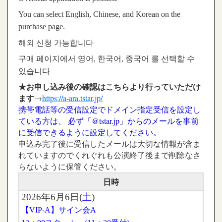
You can select English, Chinese, and Korean on the
purchase page.
해외 신청 가능합니다
구매 페이지에서 영어, 한국어, 중국어 를 선택할 수
있습니다
★お申し込み後の確認はこちらより行っていただけ
ます
→
https://a-ara.tstar.jp/
携帯電話等の受信設定でドメイン指定受信を設定し
ている方は、 必ず「@tstar.jp」からのメールを事前
に受信できるように設定してください。
申込み完了後に受信したメールは大切な情報が含ま
れていますのでくれぐれも公演終了後まで削除なさ
らないように保管ください。
日時
2026年6月6日(
土
)
【VIP-A】サイン会A