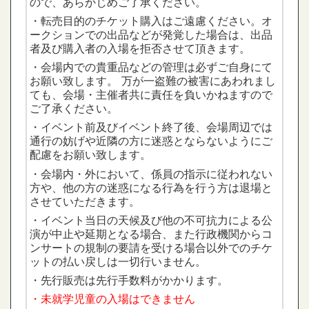
ので、あらかじめご了承ください。
・転売目的のチケット購入はご遠慮ください。オ
ークションでの出品などが発覚した場合は、出品
者及び購入者の入場を拒否させて頂きます。
・会場内での貴重品などの管理は必ずご自身にて
お願い致します。 万が一盗難の被害にあわれまし
ても、会場・主催者共に責任を負いかねますので
ご了承ください。
・イベント前及びイベント終了後、会場周辺では
通行の妨げや近隣の方に迷惑とならないようにご
配慮をお願い致します。
・会場内・外において、係員の指示に従われない
方や、他の方の迷惑になる行為を行う方は退場と
させていただきます。
・イベント当日の天候及び他の不可抗力による公
演が中止や延期となる場合、また行政機関からコ
ンサートの規制の要請を受ける場合以外でのチケ
ットの払い戻しは一切行いません。
・先行販売は先行手数料がかかります。
・未就学児童の入場はできません