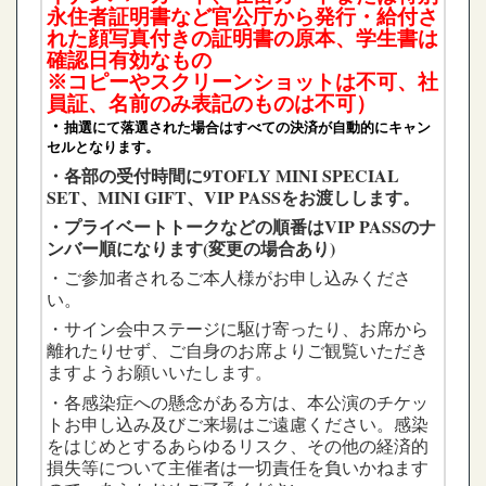
永住者証明書など官公庁から発行・給付さ
れた
顔写真付きの証明書の原本、学生書は
確認日有効なもの
※コピーやスクリーンショットは不可、社
員証、名前のみ表記のものは不可）
・
抽選にて落選された場合はすべての決済が自動的にキャン
セルとなります。
・各部の受付時間に9TOFLY MINI SPECIAL
SET、MINI GIFT、VIP PASSをお渡しします。
・プライベートトークなどの順番はVIP PASSのナ
ンバー順になります(変更の場合あり)
・ご参加者されるご本人様がお申し込みくださ
い。
・サイン会中ステージに駆け寄ったり、お席から
離れたりせず、ご自身のお席よりご観覧いただき
ますようお願いいたします。
・各感染症への懸念がある方は、本公演のチケッ
トお申し込み及びご来場はご遠慮ください。感染
をはじめとするあらゆるリスク、その他の経済的
損失等について主催者は一切責任を負いかねます