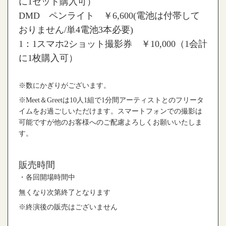
に
1
セット購入可）
DMD
ペンライト ￥
6,600(
電池は付帯して
おりません
/
単
4
電池
3
本必要
)
1
：
1
スマホ
2
ショット撮影券 ￥
10,000
（
1
会計
に
1
枚購入可）
※
数にかぎりがございます。
※
Meet
＆
Greet
は
10
人
1
組で
1
分間アーティストとのフリータ
イムをお過ごしいただけます。スマートフォンでの撮影は
可能ですが他のお客様へのご配慮よろしくお願いいたしま
す。
販売時間
・各回開場時間中
無くなり次第終了となります
※
終演後の販売はございません