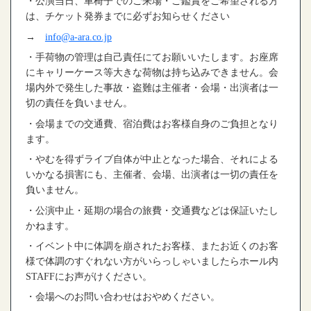
・公演当日、車椅子でのご来場・ご鑑賞をご希望される方
は、チケット発券までに必ずお知らせください
→
info@a-ara.co.jp
・手荷物の管理は自己責任にてお願いいたします。お座席
にキャリーケース等大きな荷物は持ち込みできません。会
場内外で発生した事故・盗難は主催者・会場・出演者は一
切の責任を負いません。
・会場までの交通費、宿泊費はお客様自身のご負担となり
ます。
・やむを得ずライブ自体が中止となった場合、それによる
いかなる損害にも、主催者、会場、出演者は一切の責任を
負いません。
・公演中止・延期の場合の旅費・交通費などは保証いたし
かねます。
・イベント中に体調を崩されたお客様、またお近くのお客
様で体調のすぐれない方がいらっしゃいましたらホール内
STAFF
にお声がけください。
・会場へのお問い合わせはおやめください。