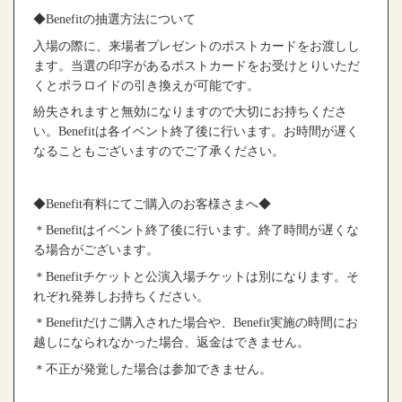
◆Benefit
の抽選方法について
入場の際に、来場者プレゼントのポストカードをお渡しし
ます。当選の印字があるポストカードをお受けとりいただ
くとポラロイドの引き換えが可能です。
紛失されますと無効になりますので大切にお持ちくださ
い。
Benefit
は各イベント終了後に行います。お時間が遅く
なることもございますのでご了承ください。
◆Benefit
有料にてご購入のお客様さまへ
◆
＊
Benefit
はイベント終了後に行います。終了時間が遅くな
る場合がございます。
＊
Benefit
チケットと公演入場チケットは別になります。そ
れぞれ発券しお持ちください。
＊
Benefit
だけご購入された場合や、
Benefit
実施の時間にお
越しになられなかった場合、返金はできません。
＊不正が発覚した場合は参加できません。