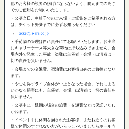
他のお客様の視界の妨げにならないよう、胸元までの高さ
でのご使用をお願いいたします。
・公演当日、車椅子でのご来場・ご鑑賞をご希望される方
は、チケット発券までに必ずお知らせください
→
ticket@a-ara.co.jp
・手荷物の管理は自己責任にてお願いいたします。お座席
にキャリーケース等大きな荷物は持ち込みできません。会
場内外で発生した事故・盗難は主催者・会場・出演者は一
切の責任を負いません。
・会場までの交通費、宿泊費はお客様自身のご負担となり
ます。
・やむを得ずライブ自体が中止となった場合、それによる
いかなる損害にも、主催者、会場、出演者は一切の責任を
負いません。
・公演中止・延期の場合の旅費・交通費などは保証いたし
かねます。
・イベント中に体調を崩されたお客様、またお近くのお客
様で体調のすぐれない方がいらっしゃいましたらホール内