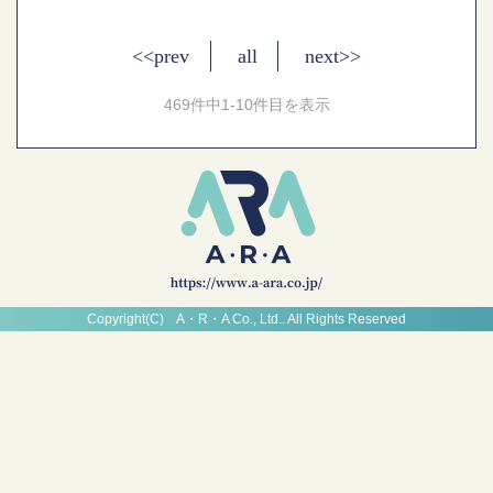
<<prev
all
next>>
469件中1-10件目を表示
Copyright(C) A・R・A Co., Ltd.. All Rights Reserved