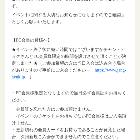
す。
イベントに関する大切なお知らせになりますのでご確認よ
ろしくお願いいたします。
【
FC
会員の皆様へ】
★
イベント終了後に短い時間ではございますがチャン・ヒ
ョクさんと
FC
会員様限定の時間を設けさせて頂くことが決
定しました
★
（ご参加希望の方は当日入会は込み合う場合
がありますので事前にご入会ください
→
https://www.jang-
hyuk.jp
）
・
FC
会員様限定となりますので当日必ず会員証をお持ちく
ださい。
・会員証を忘れた方はご参加頂けません。
・イベントのチケットをお持ちでない
FC
会員様はご入場頂
けません。
・更新切れの会員カードをお持ちであることが発覚した場
合、次回新規ご入会ができませんのでご注意ください。