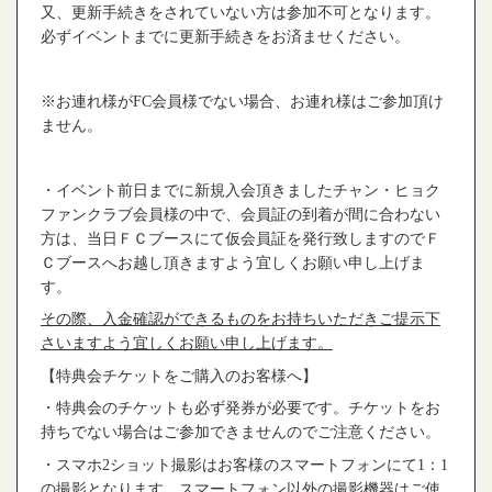
又、更新手続きをされていない方は参加不可となります。
必ずイベントまでに更新手続きをお済ませください。
※
お連れ様が
FC
会員様でない場合、お連れ様はご参加頂け
ません。
・イベント前日までに新規入会頂きましたチャン・ヒョク
ファンクラブ会員様の中で、会員証の到着が間に合わない
方は、当日ＦＣブースにて仮会員証を発行致しますのでＦ
Ｃブースへお越し頂きますよう宜しくお願い申し上げま
す。
その際、入金確認ができるものをお持ちいただきご提示下
さいますよう宜しくお願い申し上げます。
【特典会チケットをご購入のお客様へ】
・特典会のチケットも必ず発券が必要です。チケットをお
持ちでない場合はご参加できませんのでご注意ください。
・スマホ
2
ショット撮影はお客様のスマートフォンにて
1
：
1
の撮影となります。スマートフォン以外の撮影機器はご使