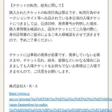
【チケットの転売、紛失に関して】
購入されたチケットの転売行為は禁止です。転売行為やオ
ークションサイト等へ出品されている本公演の入場チケッ
トにつきましては、公演日時、座席番号が判明した場合、
購入者情報を確認の上、該当チケットにてご入場の際に、
身分証明書のご提示によるご本人様確認をさせて頂きます
ので、予めご了承ください。
チケットには事前の発券が必要です。発券していないお客
さまや、チケット忘れ、紛失、盗難などいかなる場合にお
きましても入場チケットをお持ちでないお客様はご入場で
きませんので、ご注意をお願いします。
株式会社
A
・
R
・
A
https://www.a-
ara.co.jp/event/%e3%83%81%e3%83%a3%e3%83%b3%e3%83%bb
japan-fanmeeting-in-osaka-
%ef%bd%9e6%e6%9c%88%e3%81%ae%e6%80%9d%e3%81%84%e5