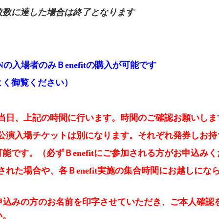
枚数に達した場合は終了となります
N
の入場者のみＢenefitの購入が可能です
よく御覧ください）
ベント当日、上記の時間に行います。時間のご確認お願いしま
公演入場チケットは別になります。それぞれ発券し
お持
能です。（必ずＢenefitにご参加される方がお申込み
入された場合や、各Ｂenefit実施の集合時間に
お越しにな
トお申込みの方のお名前を印字させていただき、
ご本人確認
い。