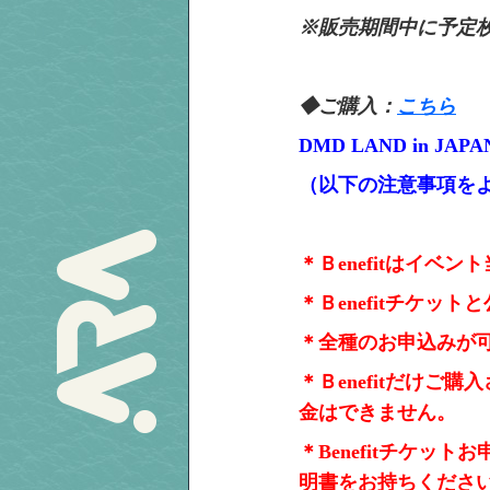
※販売期間中に予定
◆ご購入：
こちら
DMD LAND in JAPA
（以下の注意事項を
＊Ｂenefitはイ
＊Ｂenefit
チケットと
＊全種のお申込みが可
＊Ｂenefitだけご購
金はできません。
＊Benefitチケッ
明書をお持ちくださ