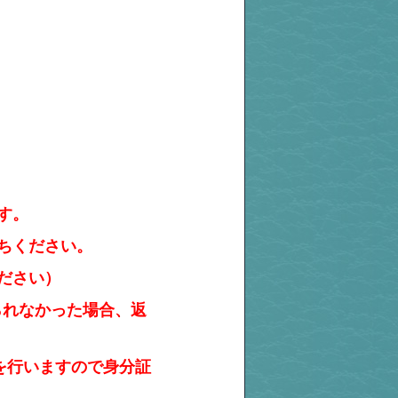
す。
ちください。
ください）
られなかった場合、返
を行いますので身分証