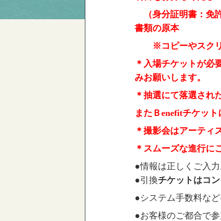
（身分証明書：免許
書類の原本
※コピーやスクリ
＊入場チケットが必要で
みお願いします。
＊抽選にて落選され
またＢenefitチケ
＊撮影会はアーティ
＊スムーズな進行に
●情報は正しくご入
●引換
チケットはコン
●システム手数料な
●お客様のご都合で