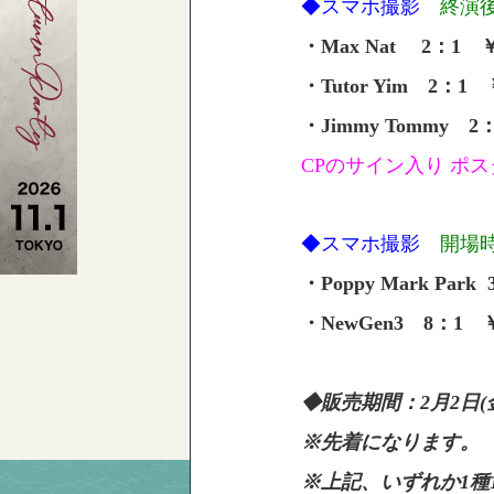
◆スマホ撮影
終演
・
Max Nat
2：1 ￥
・
Tutor Yim
2：1 ￥
・
Jimmy Tommy
2：
CPのサイン入り ポス
◆スマホ撮影
開場時
・
Poppy Mark Park 
・
NewGen3 8
：1 ￥
◆販売期間：2月2日(金
※先着になります。
※上記、いずれか1種