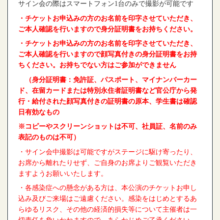
サイン会の際はスマートフォン1台のみで撮影が可能です
・チケットお申込みの方のお名前を印字させていただき、
ご本人確認を行いますので身分証明書をお持ちください。
・チケットお申込みの方のお名前を印字させていただき、
ご本人確認を行いますので顔写真付きの身分証明書をお持
ちください。お持ちでない方はご参加ができません
（身分証明書：免許証、パスポート、マイナンバーカー
ド、在留カードまたは特別永住者証明書など官公庁から発
行・給付された
顔写真付きの証明書の原本、学生書は確認
日有効なもの
※コピーやスクリーンショットは不可、社員証、名前のみ
表記のものは不可）
・サイン会中撮影は可能ですがステージに駆け寄ったり、
お席から離れたりせず、ご自身のお席よりご観覧いただき
ますようお願いいたします。
・各感染症への懸念がある方は、本公演のチケットお申し
込み及びご来場はご遠慮ください。感染をはじめとするあ
らゆるリスク、その他の経済的損失等について主催者は一