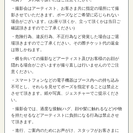
・撮影会はアーティスト、お客さま共に指定の場所にて撮
影させていただきます。ポーズなどご希望に応じられない
場合がございます。
(
お座り頂くか、立って頂くかは当日ご
確認頂きますのでご了承ください
)
・危険行為、違反行為、不正行為など発覚した場合はご退
場頂きますのでご了承ください。その際チケット代の返金
は致しかねます。
・横を向いての撮影などアーティスト及びお客様のお顔が
隠れる場合がございますが撮り直しは行いませんのでご注
意ください。
・スマートフォンなどの電子機器はブース内への持ち込み
不可とし、それらを見せてポーズを指定することは禁止と
させて頂きます。紙や写真、ジェスチャーでご提示くださ
い。
・撮影会では、過度な接触
(
ハグ、顔や髪に触れるなど
)
や物
を持たせるなどアーティストに負担になる行為は禁止させ
て頂きます。
・進行、ご案内のためにお声がけ、スタッフがお客さまに