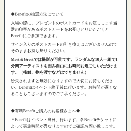
◆Benefit
の抽選方法について
入場の際に、プレゼントのポストカードをお渡しします当
選の印字があるポストカードをお受けとりいただくと
Benefit
にご参加できます。
サイン入りのポストカードの引き換えはございませんので
そのままお持ち帰りください。
Meet
＆
Greet
では撮影が可能です。ランダムな
10
人一組で
1
分間アーティストを囲み自由にお時間お過ごしいただけま
す。（接触、物を渡すなどはできません）
紛失されますと無効になりますので大切にお持ちくださ
い。
Benefit
はイベント終了後に行います。お時間が遅くな
ることもございますのでご了承ください。
◆
有料
Benefit
ご購入のお客様さまへ
◆
＊
Benefit
はイベント当日、行います。各
Benefit
チケットに
よって実施時間が異なりますのでご確認お願い致します。