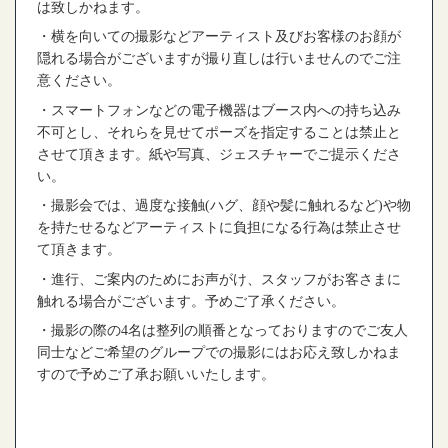
は致しかねます。
・横を向いての撮影などアーティスト及びお客様のお顔が
隠れる場合がございますが撮り直しは行いませんのでご注
意ください。
・スマートフォンなどの電子機器はブース内への持ち込み
不可とし、それらを見せてポーズを指定することは禁止と
させて頂きます。紙や写真、ジェスチャーでご提示くださ
い。
・撮影会では、過度な接触
(
ハグ、顔や髪に触れるなど
)
や物
を持たせるなどアーティストに負担になる行為は禁止させ
て頂きます。
・進行、ご案内のためにお声がけ、スタッフがお客さまに
触れる場合がございます。予めご了承ください。
・撮影の際の
4
名は整列の順番となっておりますのでご友人
同士などご希望のグループでの撮影にはお応え致しかねま
すので予めご了承お願いいたします。