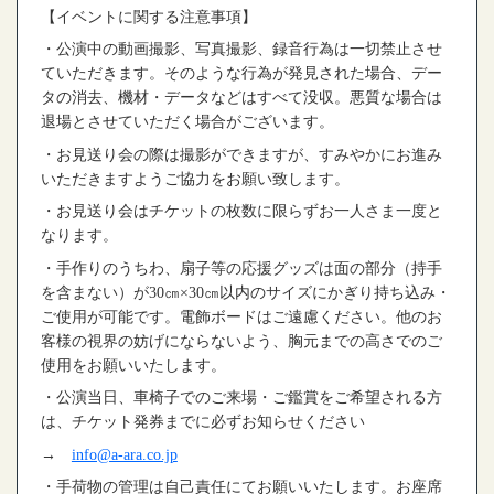
【イベントに関する注意事項】
・公演中の動画撮影、写真撮影、録音行為は一切禁止させ
ていただきます。そのような行為が発見された場合、デー
タの消去、機材・データなどはすべて没収。悪質な場合は
退場とさせていただく場合がございます。
・お見送り会の際は撮影ができますが、すみやかにお進み
いただきますようご協力をお願い致します。
・お見送り会はチケットの枚数に限らずお一人さま一度と
なります。
・手作りのうちわ、扇子等の応援グッズは面の部分（持手
を含まない）が
30
㎝
×30
㎝以内のサイズにかぎり持ち込み・
ご使用が可能です。電飾ボードはご遠慮ください。他のお
客様の視界の妨げにならないよう、胸元までの高さでのご
使用をお願いいたします。
・公演当日、車椅子でのご来場・ご鑑賞をご希望される方
は、チケット発券までに必ずお知らせください
→
info@a-ara.co.jp
・手荷物の管理は自己責任にてお願いいたします。お座席