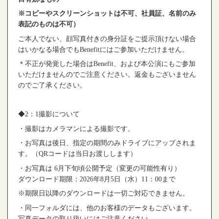
※
コピーやスクリーンショットは不可、社員証、名前のみ
表記のものは不可）
ご本人でない、顔写真付きの身分証をご提示頂けない場合
はいかなる場合でも
Benefit
にはご参加いただけません。
＊不正が発覚した場合は
Benefit
、および本公演にもご参加
いただけませんのでご注意ください。返金もございません
のでご了承ください。
◆2
：
1
撮影について
・撮影はカメラマンによる撮影です。
・お写真は後日、指定の期間のみドライブにアップされま
す。（
QR
コードは当日お渡しします）
・お写真は
6
月下旬頃公開予定（変更の可能性有り）
ダウンロード期限：
2026
年
8
月
5
日（水）
11
：
00
まで
※
期限日以降のダウンロードは一切ご対応できません。
・同一フォルダには、他のお客様のデータもございます。
写真データの取り扱いにはご注意ください。