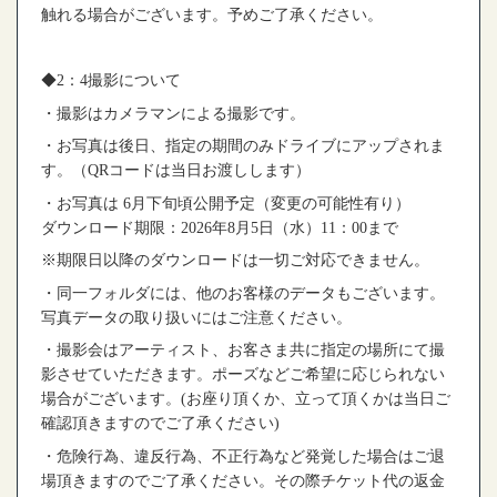
触れる場合がございます。予めご了承ください。
◆2
：
4
撮影について
・撮影はカメラマンによる撮影です。
・お写真は後日、指定の期間のみドライブにアップされま
す。（
QR
コードは当日お渡しします）
・お写真は
6
月下旬頃公開予定（変更の可能性有り）
ダウンロード期限：
2026
年
8
月
5
日（水）
11
：
00
まで
※
期限日以降のダウンロードは一切ご対応できません。
・同一フォルダには、他のお客様のデータもございます。
写真データの取り扱いにはご注意ください。
・撮影会はアーティスト、お客さま共に指定の場所にて撮
影させていただきます。ポーズなどご希望に応じられない
場合がございます。
(
お座り頂くか、立って頂くかは当日ご
確認頂きますのでご了承ください
)
・危険行為、違反行為、不正行為など発覚した場合はご退
場頂きますのでご了承ください。その際チケット代の返金