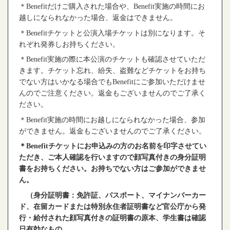
＊
Benefit
だけご購入された場合や、
Benefit
実施の時間にお
越しになられなかった場合、返金はできません。
＊
Benefit
チケットと公演入場チケットは別になります。そ
れぞれ発券しお持ちください。
＊
Benefit
実施の際に本公演のチケットも確認させていただ
きます。チケット忘れ、紛失、盗難などチケットをお持ち
でない方はいかなる場合でも
Benefit
にご参加いただけませ
んのでご注意ください。返金もございませんのでご了承く
ださい。
＊
Benefit
実施の時間にお越しになられなかった場合、参加
ができません。返金もございませんのでご了承ください。
＊
Benefit
チケットにお申込みの方のお名前を印字させてい
ただき、ご本人確認を行いますので顔写真付きの身分証明
書をお持ちください。お持ちでない方はご参加ができませ
ん。
（身分証明書：免許証、パスポート、マイナンバーカー
ド、在留カードまたは特別永住者証明書など官公庁から発
行・給付された顔写真付きの証明書の原本、学生書は確認
日有効なもの