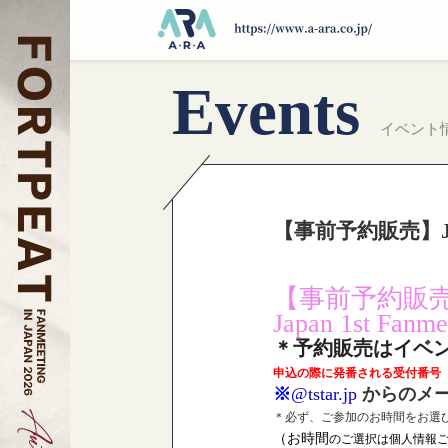
Events
イベント
【事前予約販売】Japa
【事前予約販
Japan 1st Fanm
＊予約販売はイベ
申込の際に発番される受付番号
※
@tstar.jp
からのメー
＊必ず、ご参加のお時間をお選
（お時間
のご選択は個人情報