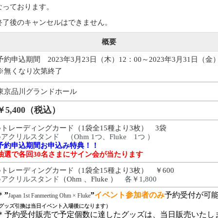
なっております。
終了後のキャンセルはできません。
概要
予約申込期間 2023年3月23日（木）12：00～2023年3月31日（金）
※無くなり次第終了
東京品川グランドホール
￥5,400（税込）
●トレーディングカード（1袋全15種より3枚） 3袋
●アクリルスタンド （Ohm 1つ、Fluke 1つ ）
予約申込期間お申込み特典！！
抽選で各回30名さまにサイン会が当たります
●トレーディングカード（1袋全15種より3枚） ￥600
●アクリルスタンド
（Ohm 、Fluke ）
各￥1,800
＊
”
”
イベント参加者のみ
予約受付が可
Japan 1st Fanmeeting Ohm × Fluke
(グッズ引換は当日イベント入場後になります）
＊予約受付販売で予定個数に達したグッズは、当日販売いたし