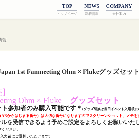
TOP
NEWS
COMPANY
トップページ
新着情報
会社案内
情報
n 1st Fanmeeting Ohm × Flukeグッズセッ
売】
eeting Ohm × Fluke
グッズセット
ント参加者のみ購入可能です＊
(グッズ引換は当日イベント入場後に
（ARからはじまる番号）は大切な番号になりますのでスクリーンショット、メモを
ルを受信できるよう予めご設定をよろしくお願いいた
びください。
ご入力後にご選択いただけます
）