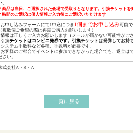
い。
＊商品は当日、ご選択された会場で受取りとなります。引換チケットを
＊時間
のご選択は個人情報ご入力後にご選択いただけます
1個ま
でお申し込み
●お申し込みフォームにて1申込につき
可能で
（複数個ご希望の際は再度ご購入お願いします）
●情報は正しくご入力お願いします（メールが届かない可能性がご
●引換
チケットはコンビニ発券です。引換
チケットは発券してお持
●システム手数料など各種、手数料が必要です。
●お客様のご都合でイベントに参加できなかった場合でも、返金は
ださい。
株式会社A・R・A
一覧に戻る