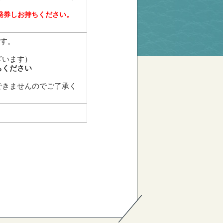
発券し
お持ちください。
す。
ざいます）
ちください
できませんのでご了承く