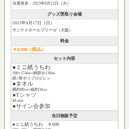
当選発表：2023年8月22日（火）
グッズ受取り会場
2023年9月17日（日）
サンケイホールブリーゼ（大阪）
料金
￥8,000（税込）
セット内容
●ミニ紙うちわ
180×174㎜+柄部分130㎜
紙+骨ポリプロビレン
●タオル
横約80㎝×縦約34㎝
●Tシャツ
M-size
●サイン会参加
当日物販予定
●ミニ紙うちわ ￥600