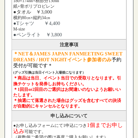
180×174㎜+柄部分130㎜
紙+骨ポリプロビレン
●タオル ￥3,000
横約80㎝×縦約34㎝
●Tシャツ ￥4,400
M-size
●ペンライト ￥3,800
注意事項
＊
NET＆JAMES JAPAN FANMEETING SWEET
DREAMS / HOT NIGHT
イベント参加者のみ
予約
受付が可能です
＊
(グッズ引換は当日イベント入場後になります）
＊商品は当日、イベント当日での受取りとなります。引
換チケットを発券し
お持ちください。
＊1回目or2回目
のご選択はお間違いのないようお願いい
たします。
＊抽選にて落選された場合はグッズを含むすべての決済
が自動的にキャンセルとなります。
申し込みについて
1個ま
でお申し
●お申し込みフォームにて1申込につき
込み
可能です。
（複数個ご希望の際は再度ご購入お願いします）