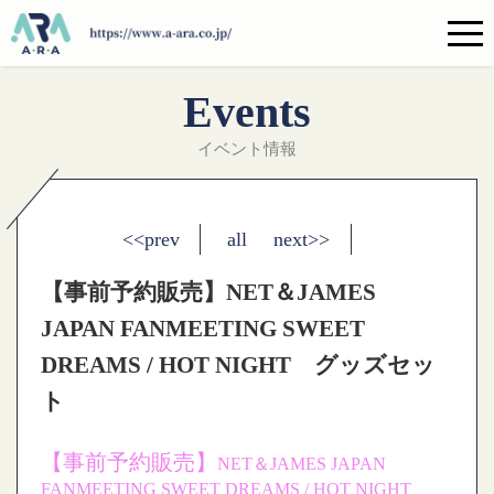
Events
イベント情報
<<prev
all
next>>
【事前予約販売】NET＆JAMES
JAPAN FANMEETING SWEET
DREAMS / HOT NIGHT グッズセッ
ト
【事前予約販売】
NET＆JAMES JAPAN
FANMEETING SWEET DREAMS / HOT NIGHT