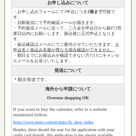
お申し込みについて
・お申し込みフォームにて1申込につき
2個まで
可能で
す。
・自動返信にて予約確認メールが届きます。
・予約返信メールに従って、ご入金を申込日から銀行3営
業日以内にお願いします。振込後に正式申込となりま
す。
・振込確認はメールにてご案内させていただきます。
※
申込名と振込み名義が異なる場合確認ができません。
・期日までにお振込みが確認できない方だけにキャンセ
ルメールをお送りいたします。
発送について
＊順次発送です。
海外から申請について
Overseas shopping OK
If you want to buy the calendar, refer to a website
mentioned bellow.
https://www.tenso.com/en/static/lp_shop_index
Besides, there should the way for the application with your
credit card though, this application is not always available