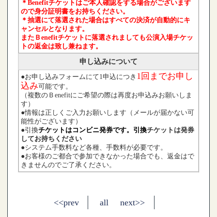
＊Benefitチケットはご本人確認をする場合がございます
ので身分証明書をお持ちください。
＊抽選にて落選された場合はすべての決済が自動的にキ
ャンセルとなります。
またＢenefitチケットに落選されましても
公演入場チケッ
トの返金は致し兼ねます。
申し込みについて
1回ま
でお申し
●お申し込みフォームにて1申込につき
込み
可能です。
（複数のＢenefitにご希望の際は再度お申込みお願いしま
す）
●情報は正しくご入力お願いします（メールが届かない可
能性がございます）
●引換
チケットはコンビニ発券です。引換
チケットは発券
してお持ちください
●システム手数料など各種、手数料が必要です。
●お客様のご都合で参加できなかった場合でも、返金はで
きませんのでご了承ください。
<<prev
all
next>>