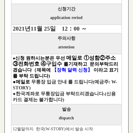
신청기간
application reriod
2021년11월 25일 12：00 ～
주의사항
attention
메일로 ①성함②주소
신청 원하시는분은 우선
●
③전화번호
④구입수
를기재하고 문의부탁드리
겠습니다
（제목에
【장혁 달력 신청】
이라고 표기
를 부탁 드립니다)
●메일로
무통장 입금 안내 를 드립니다(예금주: W-
STORY)
●
한국계좌
로 무통장입금 부탁드리겠습니다.
(
신용
카드
결제는
불가합니다)
발송
dispatch
12월말까지 한국(W-STORY)에서 발송 시작