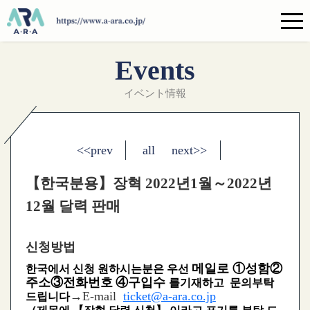
Events
イベント情報
<<prev
all
next>>
【한국분용】장혁 2022년1월～2022년
12월 달력 판매
신청방법
메일로 ①성함②
한국에서 신청 원하시는분은 우선
주소③전화번호
④구입수
를기재하고 문의부탁
→E-mail
ticket@a-ara.co.jp
드립니다