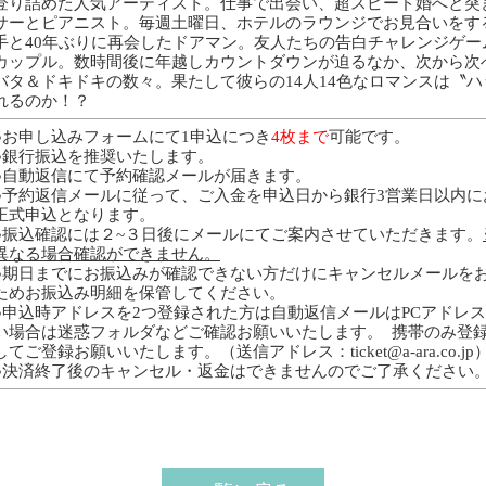
登り詰めた人気アーティスト。仕事で出会い、超スピード婚へと突
サーとピアニスト。毎週土曜日、ホテルのラウンジでお見合いをす
手と40年ぶりに再会したドアマン。友人たちの告白チャレンジゲー
カップル。数時間後に年越しカウントダウンが迫るなか、次から次
バタ＆ドキドキの数々。果たして彼らの14人14色なロマンスは〝ハ
れるのか！？
●お申し込みフォームにて1申込につき
4枚
まで
可能です。
●銀行振込を推奨いたします。
●自動返信にて予約確認メールが届きます。
●予約返信メールに従って、ご入金を申込日から銀行3営業日以内
正式申込となります。
●振込確認には２~３日後にメールにてご案内させていただきます。
異なる場合確認ができません。
●期日までにお振込みが確認できない方だけにキャンセルメールを
ためお振込み明細を保管してください。
●申込時アドレスを2つ登録された方は自動返信メールはPCアドレ
い場合は迷惑フォルダなどご確認お願いいたします。 携帯のみ登
してご登録お願いいたします。（送信アドレス：ticket@a-ara.co.jp
●決済終了後のキャンセル・返金はできませんのでご了承ください