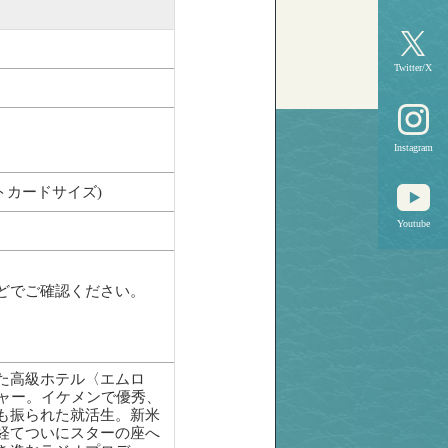
Twitter/X
Instagram
トカードサイズ)
Youtube
どでご確認ください。
た高級ホテル〈エムロ
ャー。イケメンで優秀、
も振られた就活生。新米
経てついにスターの座へ