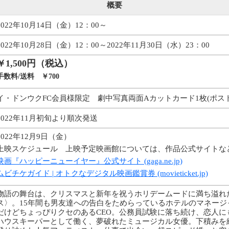
概要
2022年10月14日（金）12：00～
2022年10月28日（金）12：00～2022年11月30日（水）23：00
￥1,500円（税込）
手数料/送料 ￥700
イ・ドンウクFC会員様限定 劇中写真両面Aカットカード1枚(ポス
2022年11月初旬より順次発送
2022年12月9日（金）
上映スケジュール 上映予定映画館については、作品公式サイトな
映画『ハッピーニューイヤー』公式サイト (gaga.ne.jp)
ムビチケガイド | オトクなデジタル映画鑑賞券 (movieticket.jp)
物語の舞台は、クリスマスと新年を祝うホリデームードに満ち溢れ
ス〉。15年間も男友達への告白をためらっているホテルのマネージ
だけどちょっぴりクセのあるCEO。公務員試験に落ち続け、恋人に
ハウスキーパーとして働く、夢破れたミュージカル女優。下積みを