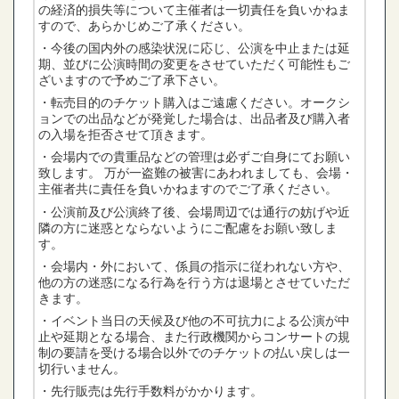
の経済的損失等について主催者は一切責任を負いかねま
すので、あらかじめご了承ください。
・今後の国内外の感染状況に応じ、公演を中止または延
期、並びに公演時間の変更をさせていただく可能性もご
ざいますので予めご了承下さい。
・転売目的のチケット購入はご遠慮ください。オークシ
ョンでの出品などが発覚した場合は、出品者及び購入者
の入場を拒否させて頂きます。
・会場内での貴重品などの管理は必ずご自身にてお願い
致します。 万が一盗難の被害にあわれましても、会場・
主催者共に責任を負いかねますのでご了承ください。
・公演前及び公演終了後、会場周辺では通行の妨げや近
隣の方に迷惑とならないようにご配慮をお願い致しま
す。
・会場内・外において、係員の指示に従われない方や、
他の方の迷惑になる行為を行う方は退場とさせていただ
きます。
・イベント当日の天候及び他の不可抗力による公演が中
止や延期となる場合、また行政機関からコンサートの規
制の要請を受ける場合以外でのチケットの払い戻しは一
切行いません。
・先行販売は先行手数料がかかります。