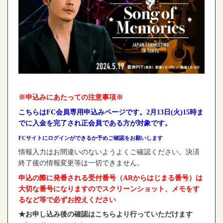
※申込みにあたっての注意事項※
こちらはFC会員専用申込みページです。2
月13日(火)15時ま
でに入金を完了され正会員である方が対象です。
FCサイトにログインができるか予めご確認をお願いします
情報入力はお間違いのないようよくご確認ください。決済
終了後の情報変更等は一切できません。
申込の際に発番される受付番号（ARからはじまる番号）は
大切な番号になりますのでスクリーンショット、メモをす
るなど等で必ずお控えください
★お申し込み後の確認はこちらより行っていただけます