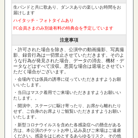
生バンドと共に歌あり、ダンスありの楽しいお時間をお
届けします
ハイタッチ・フォトタイムあり
FC会員さまのみ別途有料の特典会を予定しています
注意事項
・許可された場合を除き、公演中の動画撮影、写真撮
影、録音行為は一切禁止させていただきます。そのよ
うな行為が発見された場合、データの消去、機材・デ
ータなどはすべて没収。悪質な場合は退場とさせてい
ただく場合がございます。
・会場内では係員の誘導に従っていただきますようお願
いいたします。
・当日はマスク着用でご来場いただきますようお願いい
たします。。
・開演中、ステージに駆け寄ったり、お席から離れたり
せず、ご自身のお席よりご観覧いただきますようお願い
いたします。
・新型コロナウイルスを含めた各感染症への懸念がある
方は、本公演のチケットお申し込み及びご来場はご遠慮
ください。感染をはじめとするあらゆるリスク、その他