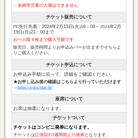
・未就学児童の入場はできません
チケット販売について
FC先行先着：
2024
年
2
月
13
日(火)
16：00
～2024年
2
月
19
日(月)
23：00
まで
お一人様４枚まで購入可能です
販売日、販売時間よりお申込みバーが出ますでそちらよ
りご購入ください。
チケット申込について
お申込み手順に沿って、詳細をご確認ください。
★お申し込み後の確認はこちらより行っていただけます
→
https://a-ara.tstar.jp/
座席について
お席は抽選になります。
チケットついて
チケットはコンビニ発券になります。
チケットは
公演日の1週間前より発券
となります
。