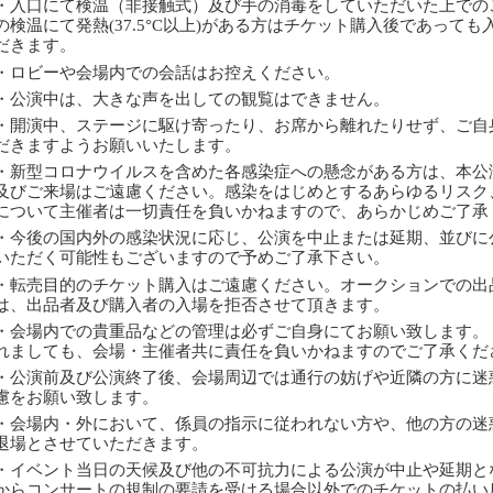
・入口にて検温（非接触式）及び手の消毒をしていただいた上での
の検温にて発熱(37.5°C以上)がある方はチケット購入後であって
だきます。
・ロビーや会場内での会話はお控えください。
・公演中は、大きな声を出しての観覧はできません。
・開演中、ステージに駆け寄ったり、お席から離れたりせず、ご自
だきますようお願いいたします。
・新型コロナウイルスを含めた各感染症への懸念がある方は、本公
及びご来場はご遠慮ください。感染をはじめとするあらゆるリスク
について主催者は一切責任を負いかねますので、あらかじめご了承
・今後の国内外の感染状況に応じ、公演を中止または延期、並びに
いただく可能性もございますので予めご了承下さい。
・転売目的のチケット購入はご遠慮ください。オークションでの出
は、出品者及び購入者の入場を拒否させて頂きます。
・会場内での貴重品などの管理は必ずご自身にてお願い致します。
れましても、会場・主催者共に責任を負いかねますのでご了承くだ
・公演前及び公演終了後、会場周辺では通行の妨げや近隣の方に迷
慮をお願い致します。
・会場内・外において、係員の指示に従われない方や、他の方の迷
退場とさせていただきます。
・イベント当日の天候及び他の不可抗力による公演が中止や延期と
からコンサートの規制の要請を受ける場合以外でのチケットの払い