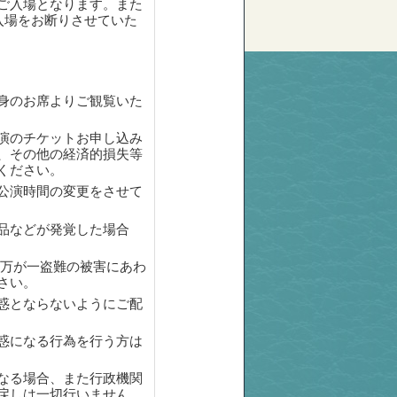
ご入場となります。また
も入場をお断りさせていた
身のお席よりご観覧いた
演のチケットお申し込み
、その他の経済的損失等
ください。
公演時間の変更をさせて
品などが発覚した場合
 万が一盗難の被害にあわ
さい。
惑とならないようにご配
惑になる行為を行う方は
なる場合、また行政機関
戻しは一切行いません。