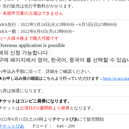
・先行販売は先行手数料がかかります。
・未就学児童の入場はできません
ARA先行：2022年5月24日(火)12時00分～6月5日(日)23時00分
ARA一般：2022年6月6日(月)12時00分~
お一人様４枚まで購入可能です
Overseas application is possible
해외 신청 가능합니다　
구매 페이지에서 영어, 한국어, 중국어 를 선택할 수 있습
お申込み手順に沿って、詳細をご確認ください。
★お申し込み後の確認はこちらより行っていただけます
→
https://a-ara.tsta
お席は抽選になります。
チケットはコンビニ発券になります。
チケットは
公演日の1週間前より発券
となります
。
2022年6月11日(土)10時より
チケットぴあ
にて販売開始
チケットぴあ
Pコード： 648－299