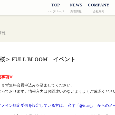
TOP
NEWS
COMPANY
トップページ
新着情報
会社案内
情報
＞ FULL BLOOM イベント
意事項※
、まず無料会員申込みを済ませてください。
なっております。情報入力はお間違いのないようよくご確認くださ
イン指定受信を設定している方は、 必ず「@tstar.jp」からの