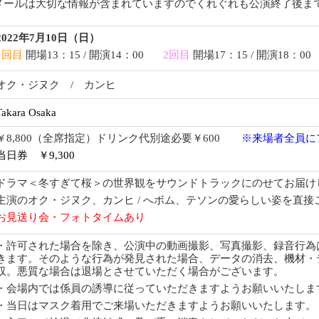
メールは大切な情報が含まれていますのでくれぐれも公演終了後ま
2022年7月10日（日）
1回目
開場13：15 / 開演14：00
2回目
開場17：15 / 開演18：00
オク・ジヌク / カンヒ
Takara Osaka
￥8,800（全席指定）ドリンク代別途必要￥600
※来場者全員に
当日券 ￥9,300
ドラマ＜冬すぎて桜＞の世界観をサウンドトラックにのせてお届け
主演のオク・ジヌク、カンヒ / へボム、テソンの愛らしい姿を直接
お見送り会・フォトタイムあり
・許可された場合を除き、公演中の動画撮影、写真撮影、録音行為
きます。そのような行為が発見された場合、データの消去、機材・
収。悪質な場合は退場とさせていただく場合がございます。
・会場内では係員の誘導に従っていただきますようお願いいたしま
・当日はマスク着用でご来場いただきますようお願いいたします。