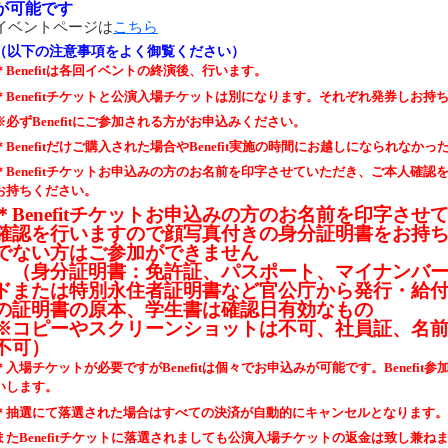
が可能です
イベントページは
こちら
（以下の注意事項をよく御覧ください）
＊Benefitは各回イベントの終演後、行います。
Benefit
チケットと公演入場チケットは別になります。それぞれ発券し
お持
※必ずBenefitにご参加される方がお申込みください。
＊Benefitだけご購入された場合やBenefit実施の時間に
お越しになられなかっ
＊Benefitチケットお申込みの方のお名前を印字させていただき、
ご本人確認
お持ちください。
＊Benefitチケットお申込みの方のお名前を印字さ
確認を行いますので顔写真付きの身分証明書をお持
でない方はご参加ができません
（身分証明書：免許証、パスポート、マイナンバー
ドまたは特別永住者証明書など官公庁から発行・給
の証明書の原本、学生書は確認日有効なもの
※コピーやスクリーンショットは不可、社員証、名
不可）
＊入場チケットが必要ですがBenefitは個々でお申込みが可能です。Benefi
いします。
＊抽選にて落選された場合はすべての決済が自動的にキャンセルとなります。
またBenefitチケットに落選されましても
公演入場チケットの返金は致し兼ね