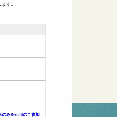
します。
のみBenefitのご参加