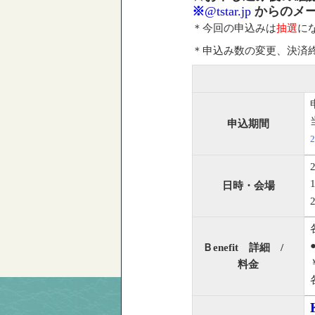
※
@tstar.jp
からのメー
＊今回の申込みは
抽選
に
＊申込み数の変更、決済
申込期間
日時・会場
Ｂenefit 詳細 /
料金