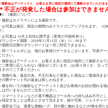
＊撮影会はアーティスト、お客さま共に指定の場所にて撮影させていただきま
＊不正が発覚した場合は参加はできませ
◆2
：
1
撮影について
・撮影はカメラマンによる撮影です。
・お写真は後日、指定の期間のみドライブにアップされます。（
Q
す）
・お写真は 10月上旬頃公開予定（変更の可能性有り）
ダウンロード期限：
2026
年11月11日（水）
11
：
00
まで
※
期限日以降のダウンロードは一切ご対応できません。
・同一フォルダには、他のお客様のデータもございます。写真デー
ください。
・撮影会はアーティスト、お客さま共に指定の場所にて撮影させて
どご希望に応じられない場合がございます。
(
お座り頂くか、立って
ますのでご了承ください
)
・危険行為、違反行為、不正行為など発覚した場合はご退場頂きま
その際チケット代の返金は致しかねます。
・横を向いての撮影などアーティスト及びお客様のお顔が隠れる場
しは行いませんのでご注意ください。
・スマートフォンなどの電子機器はブース内への持ち込み不可とし
を指定することは禁止とさせて頂きます。紙や写真、ジェスチャー
・撮影会では、過度な接触
(
ハグ、顔や髪に触れるなど
)
や物を持た