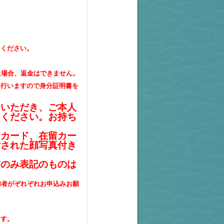
ちください。
た場合、返金はできません。
を行いますので身分証明書を
せていただき、ご本人
ちください。お持ち
カード、在留カー
付された
顔写真付き
前のみ表記のものは
t参加者がぞれぞれお申込みお願
ます。