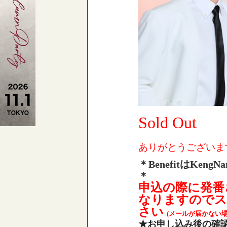
Sold Out
ありがとうござい
＊BenefitはKengNa
＊
申込の際に発番
なりますのでス
さい
(メールが届かない場
★お申し込み後の確