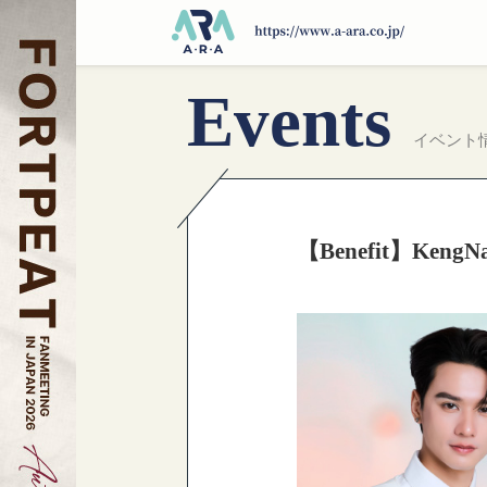
Events
イベント
【Benefit】KengN