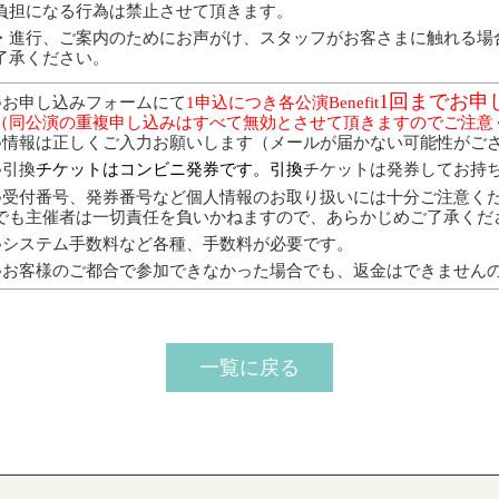
負担になる行為は禁止させて頂きます。
・進行、ご案内のためにお声がけ、スタッフがお客さまに触れる場
了承ください。
1回までお申
●お申し込みフォームにて
1申込につき各公演Benefit
（同公演の重複申し込みはすべて
無効とさせて頂きますのでご注意
●情報は正しくご入力お願いします（メールが届かない可能性がご
●引換
チケットはコンビニ発券です。引換
チケットは発券してお持
●
受付番号、発券番号など個人情報のお取り扱いには十分ご注意く
でも
主催者は一切責任を負いかねますので、あらかじめご了承くだ
●システム手数料など各種、手数料が必要です。
●お客様のご都合で参加できなかった場合でも、返金はできません
一覧に戻る