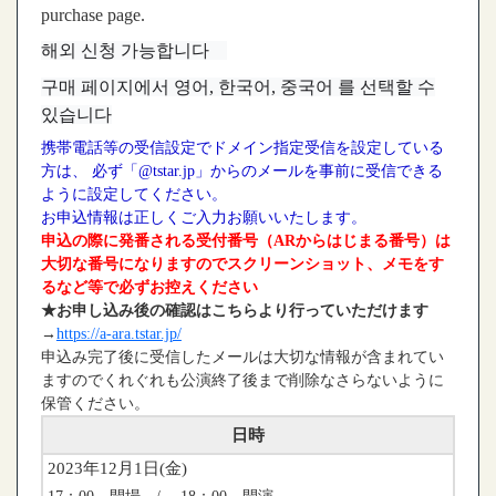
purchase page.
해외 신청 가능합니다
구매 페이지에서 영어, 한국어, 중국어 를 선택할 수
있습니다
携帯電話等の受信設定でドメイン指定受信を設定している
方は、 必ず「@tstar.jp」からのメールを事前に受信できる
ように設定してください。
お申込情報は正しくご入力お願いいたします。
申込の際に発番される受付番号（ARからはじまる番号）は
大切な番号になりますのでスクリーンショット、メモをす
るなど等で必ずお控えください
★お申し込み後の確認はこちらより行っていただけます
→
https://a-ara.tstar.jp/
申込み完了後に受信したメールは大切な情報が含まれてい
ますのでくれぐれも公演終了後まで削除なさらないように
保管ください。
日時
2023年12月1日(金)