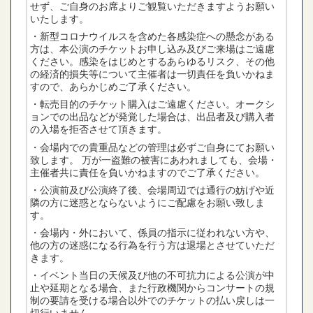
せず、ご自身のお席よりご観覧いただきますようお願い
いたします。
・新型コロナウイルスを含めた各感染症への懸念がある
方は、本公演のチケットお申し込み及びご来場はご遠慮
ください。感染をはじめとするあらゆるリスク、その他
の経済的損失等について主催者は一切責任を負いかねま
すので、あらかじめご了承ください。
・転売目的のチケット購入はご遠慮ください。オークシ
ョンでの出品などが発覚した場合は、出品者及び購入者
の入場を拒否させて頂きます。
・会場内での貴重品などの管理は必ずご自身にてお願い
致します。 万が一盗難の被害にあわれましても、会場・
主催者共に責任を負いかねますのでご了承ください。
・公演前及び公演終了後、会場周辺では通行の妨げや近
隣の方に迷惑とならないようにご配慮をお願い致しま
す。
・会場内・外において、係員の指示に従われない方や、
他の方の迷惑になる行為を行う方は退場とさせていただ
きます。
・イベント当日の天候及び他の不可抗力による公演が中
止や延期となる場合、また行政機関からコンサートの規
制の要請を受ける場合以外でのチケットの払い戻しは一