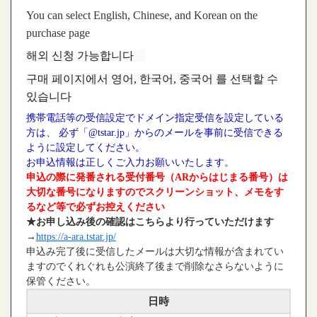
You can select English, Chinese, and Korean on the
purchase page
해외 신청 가능합니다　
구매 페이지에서 영어, 한국어, 중국어 를 선택할 수 
있습니다
携帯電話等の受信設定でドメイン指定受信を設定している
方は、 必ず「@tstar.jp」からのメールを事前に受信できる
ように設定してください。
お申込情報は正しくご入力お願いいたします。
申込の際に発番される受付番号（ARからはじまる番号）は
大切な番号になりますのでスクリーンショット、メモをす
るなど等で必ずお控えください
★お申し込み後の確認はこちらより行っていただけます
→
https://a-ara.tstar.jp/
申込み完了後に受信したメールは大切な情報が含まれてい
ますのでくれぐれも公演終了後まで削除なさらないように
保管ください。
日時