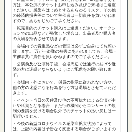
方は、本公演のチケットお申し込み及びご来場はご遠慮
ください。感染をはじめとするあらゆるリスク、その他
の経済的損失等について主催者は一切責任を負いかねま
すので、あらかじめご了承ください。
・転売目的のチケット購入はご遠慮ください。オークシ
ョンでの出品などが発覚した場合は、出品者及び購入者
の入場を拒否させて頂きます。
・会場内での貴重品などの管理は必ずご自身にてお願い
致します。 万が一盗難の被害にあわれましても、会場・
主催者共に責任を負いかねますのでご了承ください。
・公演前及び公演終了後、会場周辺では通行の妨げや近
隣の方に迷惑とならないようにご配慮をお願い致しま
す。
・会場内・外において、係員の指示に従われない方や、
他の方の迷惑になる行為を行う方は退場とさせていただ
きます。
・イベント当日の天候及び他の不可抗力による公演が中
止や延期となる場合、また行政機関からコンサートの規
制の要請を受ける場合以外でのチケットの払い戻しは一
切行いません。
・今後の新型コロナウイルス感染症拡大状況によって
は、上記の内容は予告なく変更する場合がございますの