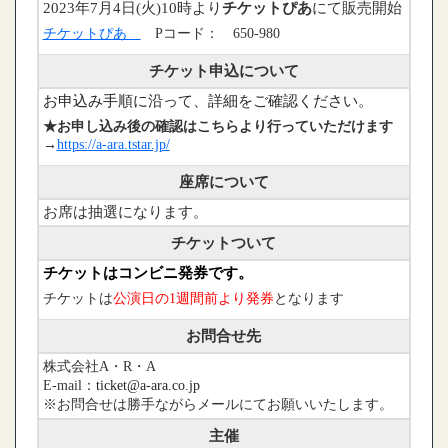
2023年7月4日(火)10時より
チケットぴあ
にて販売開始
チケットぴあ
Pコード： 650-980
チケット申込について
お申込み手順に沿って、詳細をご確認ください。
★お申し込み後の確認はこちらより行っていただけます
→
https://a-ara.tstar.jp/
座席について
お席は抽選になります。
チケットついて
チケットはコンビニ発券です。
チケットは
公演日の1週間前より発券
となります
お問合せ先
株式会社A・R・A
E-mail：
ticket@a-ara.co.jp
※お問合せは勝手ながらメールにてお願いいたします。
主催