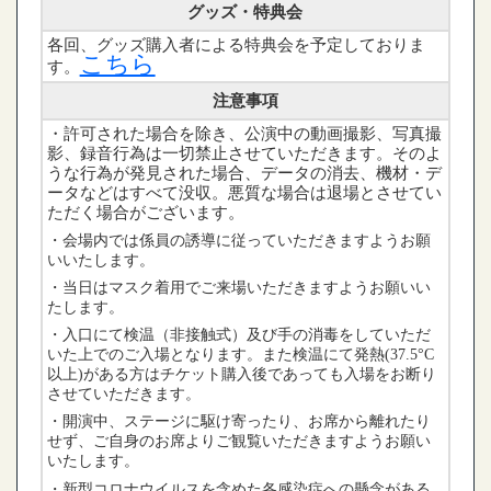
グッズ・特典会
各回、グッズ購入者による特典会を予定しておりま
こちら
す。
注意事項
・許可された場合を除き、公演中の動画撮影、写真撮
影、録音行為は一切禁止させていただきます。そのよ
うな行為が発見された場合、データの消去、機材・デ
ータなどはすべて没収。悪質な場合は退場とさせてい
ただく場合がございます。
・会場内では係員の誘導に従っていただきますようお願
いいたします。
・当日はマスク着用でご来場いただきますようお願いい
たします。
・入口にて検温（非接触式）及び手の消毒をしていただ
いた上でのご入場となります。また検温にて発熱(37.5°C
以上)がある方はチケット購入後であっても入場をお断り
させていただきます。
・開演中、ステージに駆け寄ったり、お席から離れたり
せず、ご自身のお席よりご観覧いただきますようお願い
いたします。
・新型コロナウイルスを含めた各感染症への懸念がある