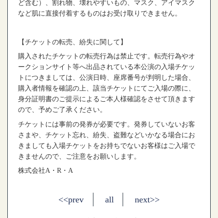
ど含む）、割れ物、壊れやすいもの、マスク、アイマスク
など肌に直接付着するものはお受け取りできません。
【チケットの転売、紛失に関して】
購入されたチケットの転売行為は禁止です。転売行為やオ
ークションサイト等へ出品されている本公演の入場チケッ
トにつきましては、公演日時、座席番号が判明した場合、
購入者情報を確認の上、該当チケットにてご入場の際に、
身分証明書のご提示によるご本人様確認をさせて頂きます
ので、予めご了承ください。
チケットには事前の発券が必要です。発券していないお客
さまや、チケット忘れ、紛失、盗難などいかなる場合にお
きましても入場チケットをお持ちでないお客様はご入場で
きませんので、ご注意をお願いします。
株式会社A・R・A
<<prev
all
next>>