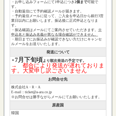
・お申し込みフォームにて1申込につき
2個まで
可能で
す。
・自動返信にて予約確認メールが届きます。
・予約返信メールに従って、ご入金を申込日から銀行3営
業日以内にお願いします。振込後に正式申込となりま
す。
・振込確認はメールにてご案内させていただきます。
※
申込名と振込み名義が異なる場合確認ができません。
・期日までにお振込みが確認できない方だけにキャンセ
ルメールをお送りいたします。
発送について
7月下旬頃
＊
より順次発送の予定です。
→ 都合により発送が遅れておりま
す。大変申し訳ございません
お問合せ先
株式会社A・R・A
E-mail：
ticket@a-ara.co.jp
※お問合せは勝手ながらメールにてお願いいたします。
原産国
韓国